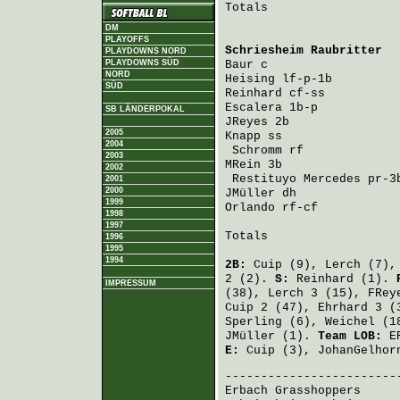
Totals                   
DM
PLAYOFFS
Schriesheim Raubritter
  
PLAYDOWNS NORD
PLAYDOWNS SÜD
Baur
 c                  
NORD
Heising
 lf-p-1b         
SÜD
Reinhard
 cf-ss          
Escalera
 1b-p           
SB LÄNDERPOKAL
JReyes
 2b               
2005
Knapp
 ss                
2004
Schromm
 rf             
2003
MRein
 3b                
2002
Restituyo Mercedes
 pr-3
2001
2000
JMüller
 dh              
1999
Orlando
 rf-cf           
1998
1997
Totals                   
1996
1995
1994
2B:
Cuip
(9),
Lerch
(7)
2 (2).
S:
Reinhard
(1).
IMPRESSUM
(38),
Lerch
3 (15),
FRey
Cuip
2 (47),
Ehrhard
3 (
Sperling
(6),
Weichel
(1
JMüller
(1).
Team LOB:
ER
E:
Cuip
(3),
JohanGelhor
Erbach Grasshoppers
     