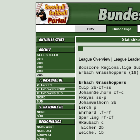
DBV
Bundesliga
Statistik
ALLE SPIELER
League Overview
|
League Leade
2010
2009
Boxscore Regionalliga Süd
2008
2007
Erbach Grasshoppers (16)
2006
Erbach Grasshoppers
     
PLAYOFFS
Cuip
 2b-cf-ss           
PLAYDOWNS NORD
JohannGelhorn
 cf-c      
PLAYDOWNS SÜD
FReyes
 ss-p             
NORD
SÜD
JohanGelhorn
 3b         
Lerch
 p                 
Ehrhard
 lf-rf           
NORD
SÜD
Sperling
 rf-cf          
HRaubach
 c              
NORDWEST
Eicher
 2b              
NORDOST
Weichel
 1b              
SÜDWEST
SÜDOST