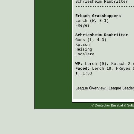
Schriesheim Raubritter
  
-------------------------
Erbach Grasshoppers
     
Lerch
 (W, 8-1)          
FReyes
                  
Schriesheim Raubritter
  
Goss
 (L, 4-3)           
Kutsch
                  
Heising
                 
Escalera
                
WP:
Lerch
(9),
Kutsch
2 
Faced:
Lerch
19,
FReyes
T:
1:53
League Overview
|
League Leade
| © Deutscher Baseball & Softb