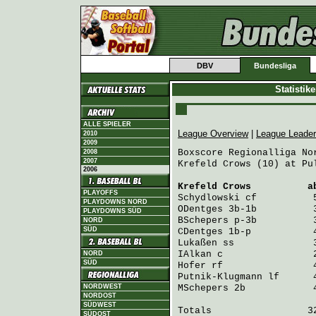
DBV
Bundesliga
Statistik
ALLE SPIELER
League Overview
|
League Leade
2010
2009
Boxscore Regionalliga Nor
2008
2007
Krefeld Crows (10) at Pul
2006
Krefeld Crows
          a
PLAYOFFS
Schydlowski
 cf          
PLAYDOWNS NORD
ODentges
 3b-1b          
PLAYDOWNS SÜD
BSchepers
 p-3b          
NORD
SÜD
CDentges
 1b-p           
Lukaßen
 ss              
IAlkan
 c                
NORD
SÜD
Hofer
 rf                
Putnik-Klugmann
 lf      
NORDWEST
MSchepers
 2b            
NORDOST
SÜDWEST
Totals                 32
SÜDOST