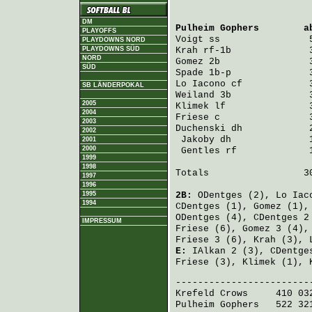
DM
Pulheim Gophers
        a
PLAYOFFS
Voigt
 ss                
PLAYDOWNS NORD
PLAYDOWNS SÜD
Krah
 rf-1b              
NORD
Gomez
 2b                
SÜD
Spade
 1b-p              
Lo Iacono
 cf            
SB LÄNDERPOKAL
Weiland
 3b              
2005
Klimek
 lf               
2004
Friese
 c                
2003
Duchenski
 dh            
2002
Jakoby
 dh              
2001
2000
Gentles
 rf             
1999
1998
Totals                 30
1997
1996
1995
2B:
ODentges
(2),
Lo Iac
1994
CDentges
(1),
Gomez
(1)
ODentges
(4),
CDentges
2
IMPRESSUM
Friese
(6),
Gomez
3 (4)
Friese
3 (6),
Krah
(3),
E:
IAlkan
2 (3),
CDentge
Friese
(3),
Klimek
(1),
Krefeld Crows
     410 03
Pulheim Gophers
   522 32