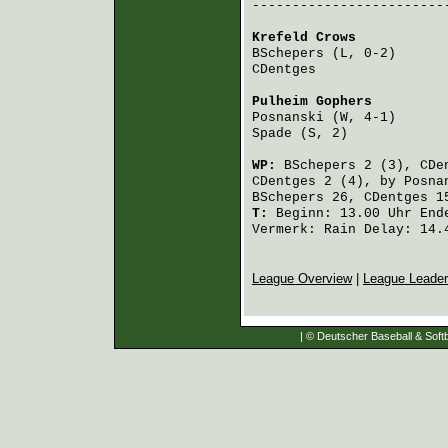
-------------------------
Krefeld Crows
           
BSchepers
 (L, 0-2)      
CDentges
                
Pulheim Gophers
         
Posnanski
 (W, 4-1)      
Spade
 (S, 2)            
WP:
BSchepers
2 (3),
CDe
CDentges
2 (4), by
Posna
BSchepers
26,
CDentges
1
T:
Beginn: 13.00 Uhr Ende
Vermerk: Rain Delay: 14.
League Overview
|
League Leade
| © Deutscher Baseball & Softb