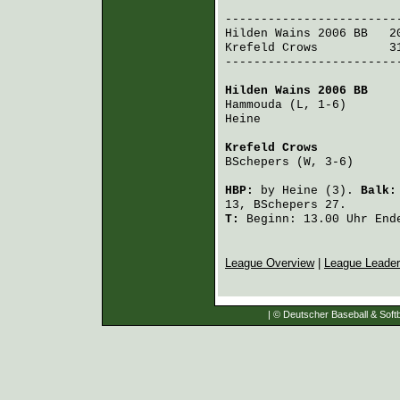
Hilden Wains 2006 BB
   2
Krefeld Crows
          3
-------------------------
Hilden Wains 2006 BB
    
Hammouda
 (L, 1-6)       
Heine
                   
Krefeld Crows
           
BSchepers
 (W, 3-6)      
HBP:
by
Heine
(3).
Balk
13,
BSchepers
27.
T:
Beginn: 13.00 Uhr Ende
League Overview
|
League Leade
| © Deutscher Baseball & Softb