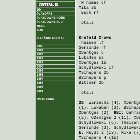
MThomas
 cf             
Mika
 3b                 
DM
Esch
 rf                
PLAYOFFS
PLAYDOWNS NORD
PLAYDOWNS SÜD
Totals                   
NORD
SÜD
Krefeld Crows
           
SB LÄNDERPOKAL
Theisen
 lf              
2005
Gersonde
 rf             
2004
ODentges
 c              
2003
Lukaßen
 ss              
2002
CDentges
 1b             
2001
2000
Schydlowski
 cf          
1999
MSchepers
 2b            
1998
BSchepers
 p             
1997
Bittner
 3b              
1996
1995
1994
Totals                   
IMPRESSUM
2B:
Warzecha
(4),
CDentg
(1),
Lukaßen
(3),
BSchep
ODentges
(2).
RBI:
Dahma
(2),
ODentges
2 (11),
CD
Schydlowski
(6),
Theisen
Gersonde
(3),
Schydlowsk
E:
Heydt
2 (13),
Mika
(7
MSchepers
4 (15).