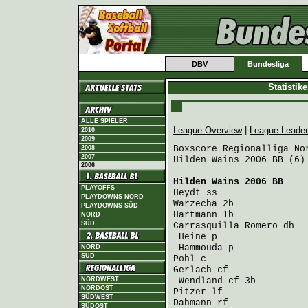
DBV
Bundesliga
Statistik
ALLE SPIELER
League Overview
|
League Leade
2010
2009
Boxscore Regionalliga Nor
2008
2007
Hilden Wains 2006 BB (6)
2006
Hilden Wains 2006 BB
    
PLAYOFFS
Heydt
 ss                
PLAYDOWNS NORD
Warzecha
 2b             
PLAYDOWNS SÜD
Hartmann
 1b             
NORD
SÜD
Carrasquilla Romero
 dh  
Heine
 p                
Hammouda
 p             
NORD
SÜD
Pohl
 c                  
Gerlach
 cf              
NORDWEST
Wendland
 cf-3b         
NORDOST
Pitzer
 lf               
SÜDWEST
Dahmann
 rf              
SÜDOST