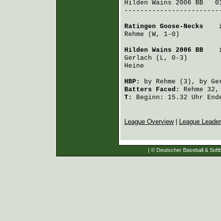
Hilden Wains 2006 BB
   0
-------------------------
Ratingen Goose-Necks
    
Rehme
 (W, 1-0)          
Hilden Wains 2006 BB
    
Gerlach
 (L, 0-3)        
Heine
                   
HBP:
by
Rehme
(3), by
Ge
Batters Faced:
Rehme
32
T:
Beginn: 15.32 Uhr Ende
League Overview
|
League Leade
| © Deutscher Baseball & Softb