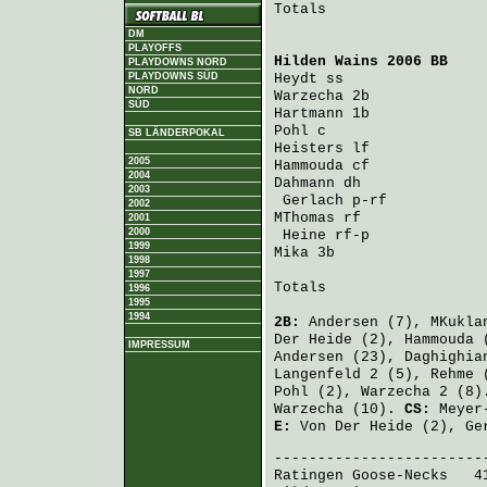
Totals                   
DM
PLAYOFFS
Hilden Wains 2006 BB
    
PLAYDOWNS NORD
PLAYDOWNS SÜD
Heydt
 ss                
NORD
Warzecha
 2b             
SÜD
Hartmann
 1b             
Pohl
 c                  
SB LÄNDERPOKAL
Heisters
 lf             
2005
Hammouda
 cf             
2004
Dahmann
 dh              
2003
Gerlach
 p-rf           
2002
MThomas
 rf              
2001
2000
Heine
 rf-p             
1999
Mika
 3b                 
1998
1997
Totals                   
1996
1995
1994
2B:
Andersen
(7),
MKukla
Der Heide
(2),
Hammouda
(
IMPRESSUM
Andersen
(23),
Daghighia
Langenfeld
2 (5),
Rehme
(
Pohl
(2),
Warzecha
2 (8
Warzecha
(10).
CS:
Meyer
E:
Von Der Heide
(2),
Ge
Ratingen Goose-Necks
   4