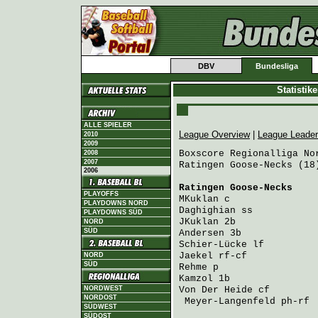
DBV
Bundesliga
Statistik
ALLE SPIELER
League Overview
|
League Leade
2010
2009
Boxscore Regionalliga Nor
2008
2007
Ratingen Goose-Necks (18
2006
Ratingen Goose-Necks
    
PLAYOFFS
MKuklan
 c               
PLAYDOWNS NORD
Daghighian
 ss           
PLAYDOWNS SÜD
JKuklan
 2b              
NORD
SÜD
Andersen
 3b             
Schier-Lücke
 lf         
Jaekel
 rf-cf            
NORD
SÜD
Rehme
 p                 
Kamzol
 1b               
NORDWEST
Von Der Heide
 cf        
NORDOST
Meyer-Langenfeld
 ph-rf 
SÜDWEST
SÜDOST