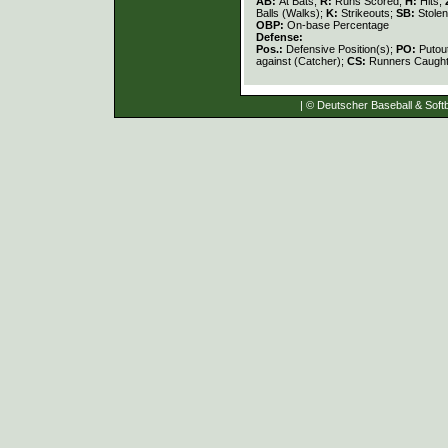
AB:
At Bats;
R:
Runs Scored;
H:
Hits;
Balls (Walks);
K:
Strikeouts;
SB:
Stole
OBP:
On-base Percentage
Defense:
Pos.:
Defensive Position(s);
PO:
Putou
against (Catcher);
CS:
Runners Caught
| © Deutscher Baseball & Softb