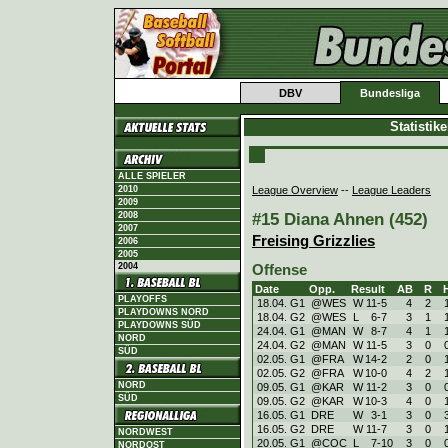
DBV
Bundesliga
Statistik
ALLE SPIELER
League Overview
--
League Leaders
2010
2009
#15 Diana Ahnen (452)
2008
2007
Freising Grizzlies
2006
2005
2004
Offense
Date
Opp.
Result
AB
R
PLAYOFFS
18.04. G1
@WES
W
11
-
5
4
2
PLAYDOWNS NORD
18.04. G2
@WES
L
6
-
7
3
1
PLAYDOWNS SÜD
24.04. G1
@MAN
W
8
-
7
4
1
NORD
24.04. G2
@MAN
W
11
-
5
3
0
SÜD
02.05. G1
@FRA
W
14
-
2
2
0
02.05. G2
@FRA
W
10
-
0
4
2
NORD
09.05. G1
@KAR
W
11
-
2
3
0
SÜD
09.05. G2
@KAR
W
10
-
3
4
0
16.05. G1
DRE
W
3
-
1
3
0
16.05. G2
DRE
W
11
-
7
3
0
NORDWEST
20.05. G1
@COC
L
7
-
10
3
0
NORDOST