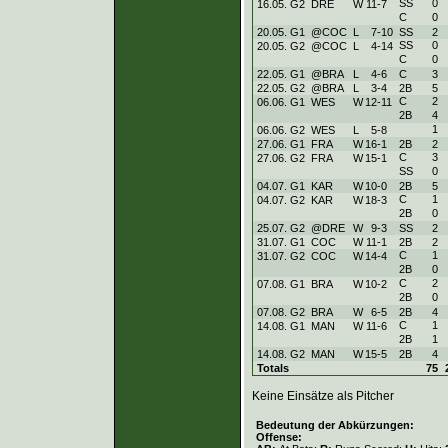
SS
0
16.05. G2
DRE
W
11
-
7
C
0
20.05. G1
@COC
L
7
-
10
SS
2
SS
0
20.05. G2
@COC
L
4
-
14
C
0
22.05. G1
@BRA
L
4
-
6
C
3
22.05. G2
@BRA
L
3
-
4
2B
5
C
2
06.06. G1
WES
W
12
-
11
2B
4
1
06.06. G2
WES
L
5
-
8
27.06. G1
FRA
W
16
-
1
2B
2
C
3
27.06. G2
FRA
W
15
-
1
SS
0
04.07. G1
KAR
W
10
-
0
2B
5
C
1
04.07. G2
KAR
W
18
-
3
2B
0
25.07. G2
@DRE
W
9
-
3
SS
2
31.07. G1
COC
W
11
-
1
2B
2
C
1
31.07. G2
COC
W
14
-
4
2B
0
C
2
07.08. G1
BRA
W
10
-
2
2B
0
07.08. G2
BRA
W
6
-
5
2B
4
C
1
14.08. G1
MAN
W
11
-
6
2B
1
14.08. G2
MAN
W
15
-
5
2B
4
Totals
75
Keine Einsätze als Pitcher
Bedeutung der Abkürzungen:
Offense: