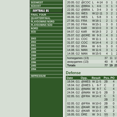
20.05. G2
@COC
L
4
-
14
0
1
SÜDWEST
22.05. G1
@BRA
L
4
-
6
3
1
SÜDOST
22.05. G2
@BRA
L
3
-
4
3
0
06.06. G1
WES
W
12
-
11
3
2
FINAL FOUR
06.06. G2
WES
L
5
-
8
3
1
QUARTERFINAL
27.06. G1
FRA
W
16
-
1
2
1
PLAYDOWNS NORD
27.06. G2
FRA
W
15
-
1
3
0
PLAYDOWNS SÜD
04.07. G1
KAR
W
10
-
0
3
0
NORD
04.07. G2
KAR
W
18
-
3
2
2
SÜD
25.07. G2
@DRE
W
9
-
3
4
0
31.07. G1
COC
W
11
-
1
1
1
2003
2002
31.07. G2
COC
W
14
-
4
4
2
2001
07.08. G2
BRA
W
6
-
5
3
0
2000
14.08. G1
MAN
W
11
-
6
3
1
1999
14.08. G2
MAN
W
15
-
5
4
1
1998
homegames (13)
37
11
1
1997
awaygames (13)
40
8
1996
Totals
77
19
2
1995
1994
Defense
IMPRESSUM
Date
Opp.
Result
Pos.
PO
18.04. G1
@WES
W
11
-
5
2B
4
18.04. G2
@WES
L
6
-
7
C
2
24.04. G1
@MAN
W
8
-
7
C
4
24.04. G2
@MAN
W
11
-
5
2B
3
C
5
02.05. G1
@FRA
W
14
-
2
2B
2
02.05. G2
@FRA
W
10
-
0
2B
0
09.05. G1
@KAR
W
11
-
2
2B
5
09.05. G2
@KAR
W
10
-
3
C
2
16.05. G1
DRE
W
3
-
1
SS
3