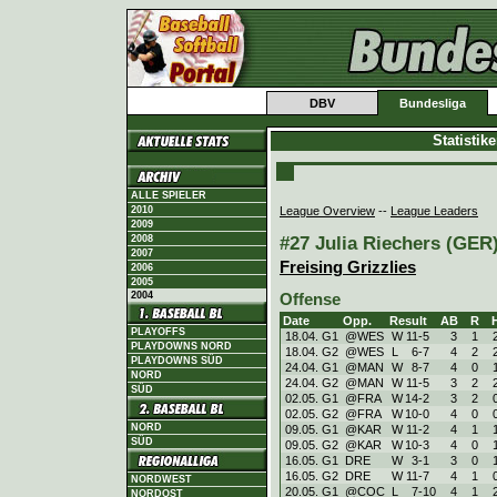
DBV
Bundesliga
Statistik
ALLE SPIELER
League Overview
--
League Leaders
2010
2009
#27 Julia Riechers (GER)
2008
2007
Freising Grizzlies
2006
2005
2004
Offense
Date
Opp.
Result
AB
R
PLAYOFFS
18.04. G1
@WES
W
11
-
5
3
1
PLAYDOWNS NORD
18.04. G2
@WES
L
6
-
7
4
2
PLAYDOWNS SÜD
24.04. G1
@MAN
W
8
-
7
4
0
NORD
24.04. G2
@MAN
W
11
-
5
3
2
SÜD
02.05. G1
@FRA
W
14
-
2
3
2
02.05. G2
@FRA
W
10
-
0
4
0
NORD
09.05. G1
@KAR
W
11
-
2
4
1
SÜD
09.05. G2
@KAR
W
10
-
3
4
0
16.05. G1
DRE
W
3
-
1
3
0
16.05. G2
DRE
W
11
-
7
4
1
NORDWEST
20.05. G1
@COC
L
7
-
10
4
1
NORDOST