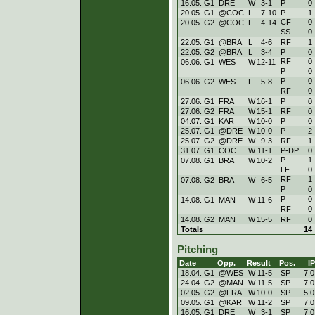
16.05. G1
DRE
W
3
-
1
P
0
20.05. G1
@COC
L
7
-
10
P
1
CF
0
20.05. G2
@COC
L
4
-
14
SS
0
22.05. G1
@BRA
L
4
-
6
RF
1
22.05. G2
@BRA
L
3
-
4
P
0
RF
0
06.06. G1
WES
W
12
-
11
P
0
P
0
06.06. G2
WES
L
5
-
8
RF
0
27.06. G1
FRA
W
16
-
1
P
0
27.06. G2
FRA
W
15
-
1
RF
0
04.07. G1
KAR
W
10
-
0
P
0
25.07. G1
@DRE
W
10
-
0
P
2
25.07. G2
@DRE
W
9
-
3
RF
1
31.07. G1
COC
W
11
-
1
P-DP
0
P
1
07.08. G1
BRA
W
10
-
2
LF
0
RF
1
07.08. G2
BRA
W
6
-
5
P
0
P
0
14.08. G1
MAN
W
11
-
6
RF
0
14.08. G2
MAN
W
15
-
5
RF
0
Totals
14
Pitching
Date
Opp.
Result
Pos.
IP
18.04. G1
@WES
W
11
-
5
SP
7.0
24.04. G2
@MAN
W
11
-
5
SP
7.0
02.05. G2
@FRA
W
10
-
0
SP
5.0
09.05. G1
@KAR
W
11
-
2
SP
7.0
16.05. G1
DRE
W
3
-
1
SP
7.0