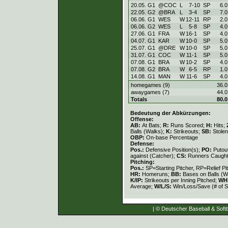
20.05. G1
@COC
L
7
-
10
SP
6.0
22.05. G2
@BRA
L
3
-
4
SP
7.0
06.06. G1
WES
W
12
-
11
RP
2.0
06.06. G2
WES
L
5
-
8
SP
4.0
27.06. G1
FRA
W
16
-
1
SP
4.0
04.07. G1
KAR
W
10
-
0
SP
5.0
25.07. G1
@DRE
W
10
-
0
SP
5.0
31.07. G1
COC
W
11
-
1
SP
5.0
07.08. G1
BRA
W
10
-
2
SP
4.0
07.08. G2
BRA
W
6
-
5
RP
1.0
14.08. G1
MAN
W
11
-
6
SP
4.0
homegames (9)
36.0
awaygames (7)
44.0
Totals
80.0
Bedeutung der Abkürzungen:
Offense:
AB:
At Bats;
R:
Runs Scored;
H:
Hits;
Balls (Walks);
K:
Strikeouts;
SB:
Stole
OBP:
On-base Percentage
Defense:
Pos.:
Defensive Position(s);
PO:
Putou
against (Catcher);
CS:
Runners Caught
Pitching:
Pos.:
SP=Starting Pitcher, RP=Relief Pi
HR:
Homeruns;
BB:
Bases on Balls (W
K/IP:
Strikeouts per Inning Pitched;
WH
Average;
W/L/S:
Win/Loss/Save (# of S
| © Deutscher Baseball & Softb