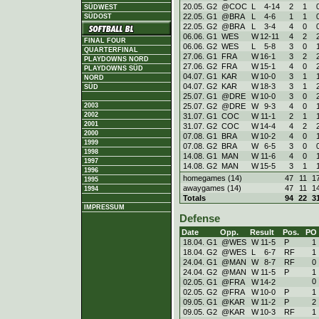
20.05. G2
@COC
L
4
-
14
2
1
SÜDWEST
22.05. G1
@BRA
L
4
-
6
1
1
SÜDOST
22.05. G2
@BRA
L
3
-
4
4
0
06.06. G1
WES
W
12
-
11
4
2
FINAL FOUR
06.06. G2
WES
L
5
-
8
3
0
QUARTERFINAL
27.06. G1
FRA
W
16
-
1
3
2
PLAYDOWNS NORD
27.06. G2
FRA
W
15
-
1
4
0
PLAYDOWNS SÜD
04.07. G1
KAR
W
10
-
0
3
1
NORD
04.07. G2
KAR
W
18
-
3
3
1
SÜD
25.07. G1
@DRE
W
10
-
0
3
0
25.07. G2
@DRE
W
9
-
3
4
0
2003
2002
31.07. G1
COC
W
11
-
1
2
1
2001
31.07. G2
COC
W
14
-
4
4
2
2000
07.08. G1
BRA
W
10
-
2
4
0
1999
07.08. G2
BRA
W
6
-
5
3
0
1998
14.08. G1
MAN
W
11
-
6
4
0
1997
14.08. G2
MAN
W
15
-
5
3
1
1996
homegames (14)
47
11
1
1995
awaygames (14)
47
11
1
1994
Totals
94
22
3
IMPRESSUM
Defense
Date
Opp.
Result
Pos.
PO
18.04. G1
@WES
W
11
-
5
P
1
18.04. G2
@WES
L
6
-
7
RF
1
24.04. G1
@MAN
W
8
-
7
RF
0
24.04. G2
@MAN
W
11
-
5
P
1
0
02.05. G1
@FRA
W
14
-
2
02.05. G2
@FRA
W
10
-
0
P
1
09.05. G1
@KAR
W
11
-
2
P
2
09.05. G2
@KAR
W
10
-
3
RF
1