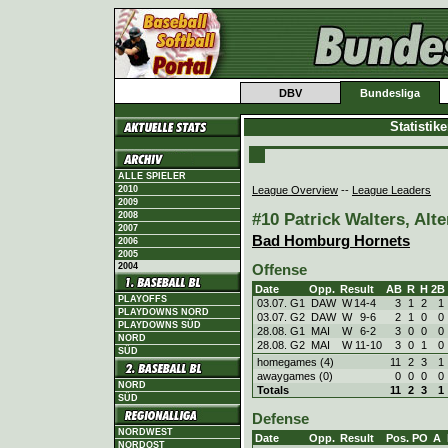
DBV
Bundesliga
Statistik
ALLE SPIELER
League Overview
--
League Leaders
2010
2009
#10 Patrick Walters, Alte
2008
2007
Bad Homburg Hornets
2006
2005
2004
Offense
Date
Opp.
Result
AB
R
H
2B
PLAYOFFS
03.07. G1
DAW
W
14
-
4
3
1
2
1
PLAYDOWNS NORD
03.07. G2
DAW
W
9
-
6
2
1
0
0
PLAYDOWNS SÜD
28.08. G1
MAI
W
6
-
2
3
0
0
0
NORD
28.08. G2
MAI
W
11
-
10
3
0
1
0
SÜD
homegames (4)
11
2
3
1
awaygames (0)
0
0
0
0
NORD
Totals
11
2
3
1
SÜD
Defense
NORDWEST
Date
Opp.
Result
Pos.
PO
A
NORDOST