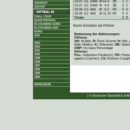
03.07. G1
DAW
W
14
-
4
3B
1
1
SÜDWEST
03.07. G2
DAW
W
9
-
6
3B
0
2
SÜDOST
28.08. G1
MAI
W
6
-
2
RF
0
0
28.08. G2
MAI
W
11
-
10
RF
0
0
FINAL FOUR
Totals
1
3
QUARTERFINAL
PLAYDOWNS NORD
Keine Einsätze als Pitcher
PLAYDOWNS SÜD
NORD
Bedeutung der Abkürzungen:
SÜD
Offense:
AB:
At Bats;
R:
Runs Scored;
H:
Hits;
2003
Balls (Walks);
K:
Strikeouts;
SB:
Stole
2002
OBP:
On-base Percentage
2001
Defense:
2000
Pos.:
Defensive Position(s);
PO:
Putou
against (Catcher);
CS:
Runners Caught
1999
1998
1997
1996
1995
1994
IMPRESSUM
| © Deutscher Baseball & Softb