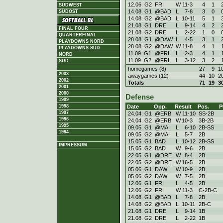
12.06. G2
FRI
W
11
-
3
4
1
SÜDWEST
14.08. G1
@BAD
L
7
-
8
3
0
SÜDOST
14.08. G2
@BAD
L
10
-
11
5
1
21.08. G1
DRE
L
9
-
14
4
2
FINAL FOUR
21.08. G2
DRE
L
2
-
22
1
0
QUARTERFINAL
28.08. G1
@DAW
L
4
-
5
3
1
PLAYDOWNS NORD
28.08. G2
@DAW
W
11
-
8
4
1
PLAYDOWNS SÜD
11.09. G1
@FRI
L
2
-
3
4
1
NORD
11.09. G2
@FRI
L
3
-
12
3
2
SÜD
homegames (8)
27
9
1
2003
awaygames (12)
44
10
2
2002
Totals
71
19
3
2001
2000
Defense
1999
Date
Opp.
Result
Pos.
P
1998
1997
24.04. G1
@ERB
W
11
-
10
SS-2B
1996
24.04. G2
@ERB
W
10
-
3
3B-2B
1995
09.05. G1
@MAI
L
6
-
10
2B-SS
1994
09.05. G2
@MAI
L
5
-
7
2B
15.05. G1
BAD
L
10
-
12
2B-SS
IMPRESSUM
15.05. G2
BAD
W
9
-
6
2B
22.05. G1
@DRE
W
8
-
4
2B
22.05. G2
@DRE
W
16
-
5
2B
05.06. G1
DAW
W
10
-
9
2B
05.06. G2
DAW
W
7
-
5
2B
12.06. G1
FRI
L
4
-
5
2B
12.06. G2
FRI
W
11
-
3
C-2B-C
14.08. G1
@BAD
L
7
-
8
2B
14.08. G2
@BAD
L
10
-
11
2B-C
21.08. G1
DRE
L
9
-
14
1B
21.08. G2
DRE
L
2
-
22
1B