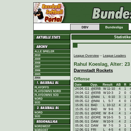
DBV
Bundesliga
Statistik
ALLE SPIELER
League Overview
--
League Leaders
2010
2009
Rahul Koeslag, Alter: 23
2008
2007
Darmstadt Rockets
2006
2005
2004
Offense
Date
Opp.
Result
AB
R
PLAYOFFS
24.04. G1
@ERB
W
11
-
10
4
1
PLAYDOWNS NORD
24.04. G2
@ERB
W
10
-
3
2
0
PLAYDOWNS SÜD
09.05. G1
@MAI
L
6
-
10
3
1
NORD
09.05. G2
@MAI
L
5
-
7
4
0
SÜD
15.05. G1
BAD
L
10
-
12
4
2
15.05. G2
BAD
W
9
-
6
3
1
NORD
22.05. G1
@DRE
W
8
-
4
4
1
SÜD
22.05. G2
@DRE
W
16
-
5
5
1
05.06. G1
DAW
W
10
-
9
4
2
05.06. G2
DAW
W
7
-
5
3
1
NORDWEST
12.06. G1
FRI
L
4
-
5
4
0
NORDOST