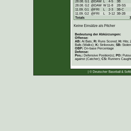
28.08. G1
@DAW
L
4
-
5
3B
28.08. G2
@DAW
W
11
-
8
2B-SS
11.09. G1
@FRI
L
2
-
3
3B-C
11.09. G2
@FRI
L
3
-
12
3B-2B
Totals
Keine Einsätze als Pitcher
Bedeutung der Abkürzungen:
Offense:
AB:
At Bats;
R:
Runs Scored;
H:
Hits;
Balls (Walks);
K:
Strikeouts;
SB:
Stole
OBP:
On-base Percentage
Defense:
Pos.:
Defensive Position(s);
PO:
Putou
against (Catcher);
CS:
Runners Caught
| © Deutscher Baseball & Softb