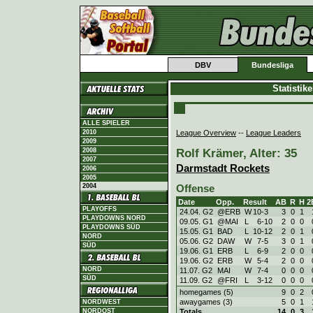
DBV
Bundesliga
Statistik
ALLE SPIELER
League Overview
--
League Leaders
2010
2009
Rolf Krämer, Alter: 35
2008
2007
Darmstadt Rockets
2006
2005
2004
Offense
Date
Opp.
Result
AB
R
H
2
PLAYOFFS
24.04. G2
@ERB
W
10
-
3
3
0
1
PLAYDOWNS NORD
09.05. G1
@MAI
L
6
-
10
2
0
0
PLAYDOWNS SÜD
15.05. G1
BAD
L
10
-
12
2
0
1
NORD
05.06. G2
DAW
W
7
-
5
3
0
1
SÜD
19.06. G1
ERB
L
6
-
9
2
0
0
19.06. G2
ERB
W
5
-
4
2
0
0
NORD
11.07. G2
MAI
W
7
-
4
0
0
0
SÜD
11.09. G2
@FRI
L
3
-
12
0
0
0
homegames (5)
9
0
2
awaygames (3)
5
0
1
NORDWEST
Totals
14
0
3
NORDOST