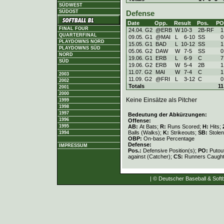
SÜDWEST
SÜDOST
Defense
Date
Opp.
Result
Pos.
PO
FINAL FOUR
24.04. G2
@ERB
W
10
-
3
2B-RF
1
QUARTERFINAL
09.05. G1
@MAI
L
6
-
10
SS
0
PLAYDOWNS NORD
15.05. G1
BAD
L
10
-
12
SS
1
PLAYDOWNS SÜD
05.06. G2
DAW
W
7
-
5
SS
0
NORD
19.06. G1
ERB
L
6
-
9
C
7
SÜD
19.06. G2
ERB
W
5
-
4
2B
1
11.07. G2
MAI
W
7
-
4
C
1
2003
11.09. G2
@FRI
L
3
-
12
C
0
2002
Totals
11
2001
2000
Keine Einsätze als Pitcher
1999
1998
1997
Bedeutung der Abkürzungen:
1996
Offense:
AB:
At Bats;
R:
Runs Scored;
H:
Hits;
1995
Balls (Walks);
K:
Strikeouts;
SB:
Stole
1994
OBP:
On-base Percentage
Defense:
IMPRESSUM
Pos.:
Defensive Position(s);
PO:
Putou
against (Catcher);
CS:
Runners Caught
| © Deutscher Baseball & Softb