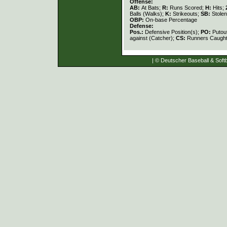
Offense:
AB:
At Bats;
R:
Runs Scored;
H:
Hits;
Balls (Walks);
K:
Strikeouts;
SB:
Stole
OBP:
On-base Percentage
Defense:
Pos.:
Defensive Position(s);
PO:
Putou
against (Catcher);
CS:
Runners Caught
| © Deutscher Baseball & Softb