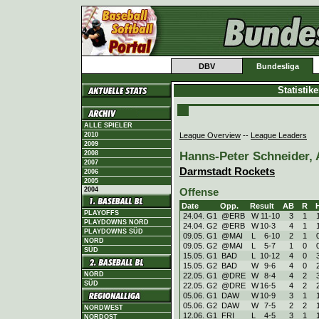
DBV
Bundesliga
Statistik
ALLE SPIELER
League Overview
--
League Leaders
2010
2009
Hanns-Peter Schneider, A
2008
2007
Darmstadt Rockets
2006
2005
2004
Offense
Date
Opp.
Result
AB
R
PLAYOFFS
24.04. G1
@ERB
W
11
-
10
3
1
PLAYDOWNS NORD
24.04. G2
@ERB
W
10
-
3
4
1
PLAYDOWNS SÜD
09.05. G1
@MAI
L
6
-
10
2
1
NORD
09.05. G2
@MAI
L
5
-
7
1
0
SÜD
15.05. G1
BAD
L
10
-
12
4
0
15.05. G2
BAD
W
9
-
6
4
0
NORD
22.05. G1
@DRE
W
8
-
4
4
2
SÜD
22.05. G2
@DRE
W
16
-
5
4
2
05.06. G1
DAW
W
10
-
9
3
1
05.06. G2
DAW
W
7
-
5
2
2
NORDWEST
12.06. G1
FRI
L
4
-
5
3
1
NORDOST