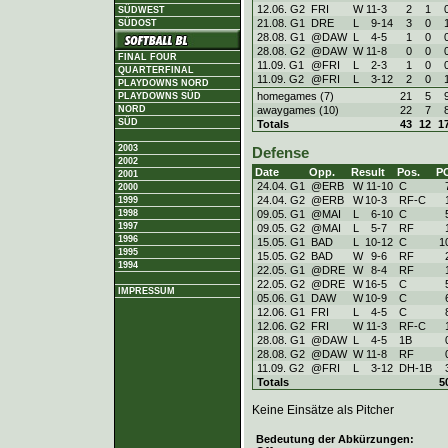
12.06. G2
FRI
W
11
-
3
2
1
SÜDWEST
21.08. G1
DRE
L
9
-
14
3
0
SÜDOST
28.08. G1
@DAW
L
4
-
5
1
0
28.08. G2
@DAW
W
11
-
8
0
0
FINAL FOUR
11.09. G1
@FRI
L
2
-
3
1
0
QUARTERFINAL
11.09. G2
@FRI
L
3
-
12
2
0
PLAYDOWNS NORD
homegames (7)
21
5
PLAYDOWNS SÜD
awaygames (10)
22
7
NORD
SÜD
Totals
43
12
1
2003
Defense
2002
Date
Opp.
Result
Pos.
P
2001
24.04. G1
@ERB
W
11
-
10
C
2000
24.04. G2
@ERB
W
10
-
3
RF-C
1999
09.05. G1
@MAI
L
6
-
10
C
1998
1997
09.05. G2
@MAI
L
5
-
7
RF
1996
15.05. G1
BAD
L
10
-
12
C
1
1995
15.05. G2
BAD
W
9
-
6
RF
1994
22.05. G1
@DRE
W
8
-
4
RF
22.05. G2
@DRE
W
16
-
5
C
IMPRESSUM
05.06. G1
DAW
W
10
-
9
C
12.06. G1
FRI
L
4
-
5
C
12.06. G2
FRI
W
11
-
3
RF-C
28.08. G1
@DAW
L
4
-
5
1B
28.08. G2
@DAW
W
11
-
8
RF
11.09. G2
@FRI
L
3
-
12
DH-1B
Totals
5
Keine Einsätze als Pitcher
Bedeutung der Abkürzungen: