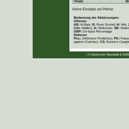
Totals
16
Keine Einsätze als Pitcher
Bedeutung der Abkürzungen:
Offense:
AB:
At Bats;
R:
Runs Scored;
H:
Hits;
Balls (Walks);
K:
Strikeouts;
SB:
Stole
OBP:
On-base Percentage
Defense:
Pos.:
Defensive Position(s);
PO:
Putou
against (Catcher);
CS:
Runners Caught
| © Deutscher Baseball & Softb