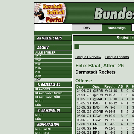
DBV
Bundesliga
Statistik
ALLE SPIELER
League Overview
--
League Leaders
2010
2009
Felix Blaat, Alter: 26
2008
2007
Darmstadt Rockets
2006
2005
2004
Offense
Date
Opp.
Result
AB
R
PLAYOFFS
24.04. G1
@ERB
W
11
-
10
5
0
0
PLAYDOWNS NORD
24.04. G2
@ERB
W
10
-
3
1
0
0
PLAYDOWNS SÜD
09.05. G1
@MAI
L
6
-
10
3
1
0
NORD
15.05. G1
BAD
L
10
-
12
4
1
2
SÜD
15.05. G2
BAD
W
9
-
6
4
1
3
22.05. G2
@DRE
W
16
-
5
5
2
2
NORD
05.06. G1
DAW
W
10
-
9
3
0
0
SÜD
05.06. G2
DAW
W
7
-
5
3
1
1
12.06. G1
FRI
L
4
-
5
4
1
2
12.06. G2
FRI
W
11
-
3
4
3
2
NORDWEST
19.06. G1
ERB
L
6
-
9
3
1
0
NORDOST