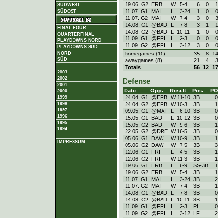
19.06. G2
ERB
W
5
-
4
6
0
1
SÜDWEST
11.07. G1
MAI
L
3
-
24
1
0
0
SÜDOST
11.07. G2
MAI
W
7
-
4
3
0
3
14.08. G1
@BAD
L
7
-
8
3
1
1
FINAL FOUR
14.08. G2
@BAD
L
10
-
11
1
0
0
QUARTERFINAL
11.09. G1
@FRI
L
2
-
3
0
0
0
PLAYDOWNS NORD
11.09. G2
@FRI
L
3
-
12
3
0
0
PLAYDOWNS SÜD
homegames (10)
35
8
14
NORD
SÜD
awaygames (8)
21
4
3
Totals
56
12
17
2003
2002
Defense
2001
Date
Opp.
Result
Pos.
PO
2000
24.04. G1
@ERB
W
11
-
10
3B
0
1999
24.04. G2
@ERB
W
10
-
3
3B
1
1998
1997
09.05. G1
@MAI
L
6
-
10
3B
0
1996
15.05. G1
BAD
L
10
-
12
3B
0
1995
15.05. G2
BAD
W
9
-
6
3B
1
1994
22.05. G2
@DRE
W
16
-
5
3B
0
05.06. G1
DAW
W
10
-
9
3B
1
IMPRESSUM
05.06. G2
DAW
W
7
-
5
3B
3
12.06. G1
FRI
L
4
-
5
3B
1
12.06. G2
FRI
W
11
-
3
3B
1
19.06. G1
ERB
L
6
-
9
SS-3B
1
19.06. G2
ERB
W
5
-
4
3B
1
11.07. G1
MAI
L
3
-
24
3B
2
11.07. G2
MAI
W
7
-
4
3B
1
14.08. G1
@BAD
L
7
-
8
3B
0
14.08. G2
@BAD
L
10
-
11
3B
1
11.09. G1
@FRI
L
2
-
3
PH
0
11.09. G2
@FRI
L
3
-
12
LF
2