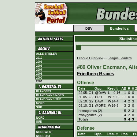
DBV
Bundesliga
Statistik
ALLE SPIELER
League Overview
--
League Leaders
2010
2009
#80 Oliver Enzmann, Alte
2008
2007
Friedberg Braves
2006
2005
2004
Offense
Date
Opp.
Result
AB
R
H
PLAYOFFS
22.05. G1
@DAW
L
9
-
16
1
0
0
PLAYDOWNS NORD
30.05. G2
ERB
W
9
-
0
1
0
0
PLAYDOWNS SÜD
02.10. G2
DAW
W
14
-
4
4
2
3
NORD
03.10. G1
@DRE
W
16
-
3
3
2
0
SÜD
homegames (2)
5
2
3
awaygames (2)
4
2
0
NORD
Totals
9
4
3
SÜD
Defense
NORDWEST
Date
Opp.
Result
Pos.
P
NORDOST