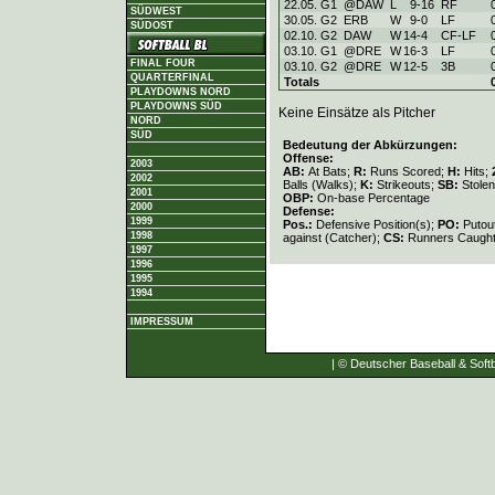
22.05. G1
@DAW
L
9
-
16
RF
SÜDWEST
30.05. G2
ERB
W
9
-
0
LF
SÜDOST
02.10. G2
DAW
W
14
-
4
CF-LF
03.10. G1
@DRE
W
16
-
3
LF
FINAL FOUR
03.10. G2
@DRE
W
12
-
5
3B
QUARTERFINAL
Totals
PLAYDOWNS NORD
PLAYDOWNS SÜD
Keine Einsätze als Pitcher
NORD
SÜD
Bedeutung der Abkürzungen:
Offense:
2003
AB:
At Bats;
R:
Runs Scored;
H:
Hits;
2002
Balls (Walks);
K:
Strikeouts;
SB:
Stole
2001
OBP:
On-base Percentage
2000
Defense:
1999
Pos.:
Defensive Position(s);
PO:
Putou
1998
against (Catcher);
CS:
Runners Caught
1997
1996
1995
1994
IMPRESSUM
| © Deutscher Baseball & Softb