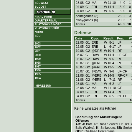
28.08. G2
MAI
W
11
-
10
4
0
1
SÜDWEST
04.09. G1
FRI
W
14
-
4
3
0
0
SÜDOST
04.09. G2
FRI
W
6
-
5
3
0
0
homegames (8)
25
2
3
FINAL FOUR
awaygames (6)
20
3
7
QUARTERFINAL
Totals
45
5
10
PLAYDOWNS NORD
PLAYDOWNS SÜD
Defense
NORD
SÜD
Date
Opp.
Result
Pos.
P
22.05. G1
ERB
W
8
-
1
LF
2003
22.05. G2
ERB
L
6
-
17
LF
2002
19.06. G2
@DRE
W
10
-
4
RF
2001
03.07. G1
DAW
W
14
-
4
LF-CF
2000
03.07. G2
DAW
W
9
-
6
RF
1999
10.07. G1
@FRI
W
10
-
4
RF
1998
1997
10.07. G2
@FRI
W
12
-
5
RF
1996
25.07. G1
@DAW
W
9
-
6
LF-CF
1995
21.08. G1
@ERB
W
14
-
5
RF-CF
1994
21.08. G2
@ERB
L
7
-
11
RF
28.08. G1
MAI
W
6
-
2
LF
IMPRESSUM
28.08. G2
MAI
W
11
-
10
CF
04.09. G1
FRI
W
14
-
4
RF
04.09. G2
FRI
W
6
-
5
CF-LF
Totals
1
Keine Einsätze als Pitcher
Bedeutung der Abkürzungen:
Offense:
AB:
At Bats;
R:
Runs Scored;
H:
Hits;
Balls (Walks);
K:
Strikeouts;
SB:
Stole
OBP:
On-base Percentage