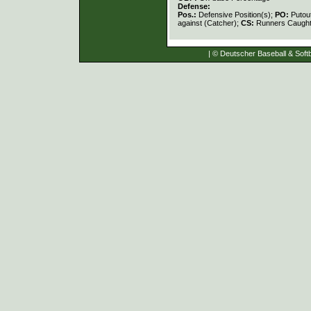
Defense:
Pos.:
Defensive Position(s);
PO:
Putou
against (Catcher);
CS:
Runners Caught
| © Deutscher Baseball & Softb