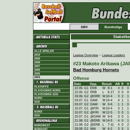
DBV
Bundesliga
Statistik
ALLE SPIELER
League Overview
--
League Leaders
2010
2009
#23 Makoto Arikawa (JAP)
2008
2007
Bad Homburg Hornets
2006
2005
2004
Offense
Date
Opp.
Result
AB
R
H
PLAYOFFS
22.05. G1
ERB
W
8
-
1
4
0
0
PLAYDOWNS NORD
22.05. G2
ERB
L
6
-
17
3
0
0
PLAYDOWNS SÜD
19.06. G2
@DRE
W
10
-
4
3
2
1
NORD
03.07. G1
DAW
W
14
-
4
4
1
1
SÜD
03.07. G2
DAW
W
9
-
6
1
1
0
10.07. G1
@FRI
W
10
-
4
3
1
1
NORD
10.07. G2
@FRI
W
12
-
5
3
0
1
SÜD
25.07. G1
@DAW
W
9
-
6
3
0
1
21.08. G1
@ERB
W
14
-
5
4
0
1
21.08. G2
@ERB
L
7
-
11
4
0
2
NORDWEST
28.08. G1
MAI
W
6
-
2
3
0
1
NORDOST