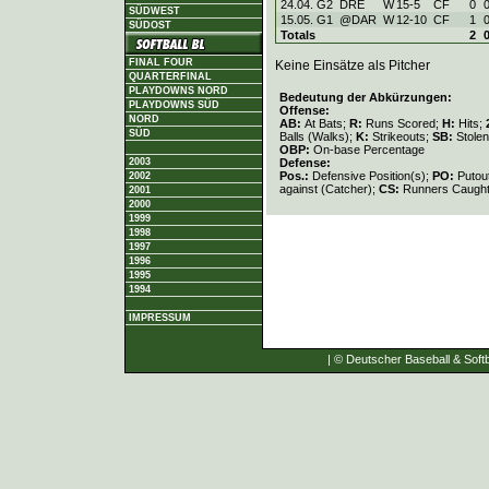
24.04. G2
DRE
W
15
-
5
CF
0
SÜDWEST
15.05. G1
@DAR
W
12
-
10
CF
1
SÜDOST
Totals
2
FINAL FOUR
Keine Einsätze als Pitcher
QUARTERFINAL
PLAYDOWNS NORD
Bedeutung der Abkürzungen:
PLAYDOWNS SÜD
Offense:
NORD
AB:
At Bats;
R:
Runs Scored;
H:
Hits;
SÜD
Balls (Walks);
K:
Strikeouts;
SB:
Stole
OBP:
On-base Percentage
Defense:
2003
Pos.:
Defensive Position(s);
PO:
Putou
2002
against (Catcher);
CS:
Runners Caught
2001
2000
1999
1998
1997
1996
1995
1994
IMPRESSUM
| © Deutscher Baseball & Softb