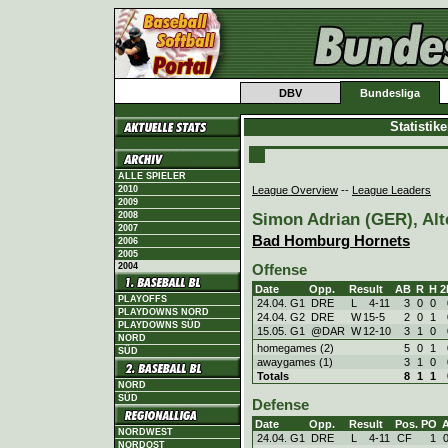
DBV
Bundesliga
Statistik
ALLE SPIELER
League Overview
--
League Leaders
2010
2009
Simon Adrian (GER), Alt
2008
2007
Bad Homburg Hornets
2006
2005
2004
Offense
Date
Opp.
Result
AB
R
H
2
PLAYOFFS
24.04. G1
DRE
L
4
-
11
3
0
0
PLAYDOWNS NORD
24.04. G2
DRE
W
15
-
5
2
0
1
PLAYDOWNS SÜD
15.05. G1
@DAR
W
12
-
10
3
1
0
NORD
homegames (2)
5
0
1
SÜD
awaygames (1)
3
1
0
Totals
8
1
1
NORD
SÜD
Defense
Date
Opp.
Result
Pos.
PO
NORDWEST
24.04. G1
DRE
L
4
-
11
CF
1
NORDOST