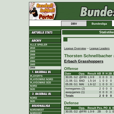
DBV
Bundesliga
Statistik
ALLE SPIELER
League Overview
--
League Leaders
2010
2009
Thorsten Schnellbacher 
2008
2007
Erbach Grasshoppers
2006
2005
2004
Offense
Date
Opp.
Result
AB
R
H
2B
PLAYOFFS
30.05. G2
@FRI
L
0
-
9
0
0
0
0
PLAYDOWNS NORD
21.08. G1
BAD
L
5
-
14
1
0
0
0
PLAYDOWNS SÜD
05.09. G1
MAI
L
6
-
12
1
0
0
0
NORD
homegames (2)
2
0
0
0
SÜD
awaygames (1)
0
0
0
0
Totals
2
0
0
0
NORD
SÜD
Defense
Date
Opp.
Result
Pos.
PO
A
NORDWEST
30.05. G2
@FRI
L
0
-
9
2B
0
1
0
NORDOST