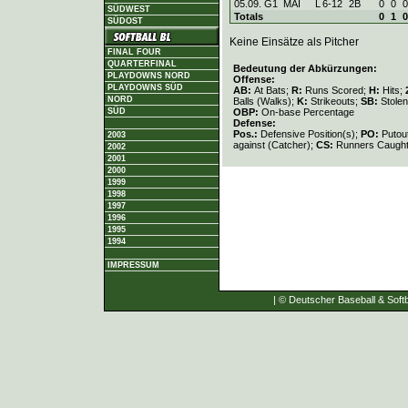
05.09. G1
MAI
L
6
-
12
2B
0
0
0
SÜDWEST
Totals
0
1
0
SÜDOST
Keine Einsätze als Pitcher
FINAL FOUR
QUARTERFINAL
Bedeutung der Abkürzungen:
PLAYDOWNS NORD
Offense:
PLAYDOWNS SÜD
AB:
At Bats;
R:
Runs Scored;
H:
Hits;
NORD
Balls (Walks);
K:
Strikeouts;
SB:
Stole
OBP:
On-base Percentage
SÜD
Defense:
Pos.:
Defensive Position(s);
PO:
Putou
2003
against (Catcher);
CS:
Runners Caught
2002
2001
2000
1999
1998
1997
1996
1995
1994
IMPRESSUM
| © Deutscher Baseball & Softb