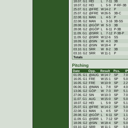
18.07. G1
HEI
L
7
-
11
3B
18.07. G2
HEI
L
5
-
9
P-RF-3B
25.07. G1
@FRE
W
14
-
2
P
25.07. G2
@FRE
W
26
-
5
3B-C
22.08. G1
MAN
L
4
-
5
P
22.08. G2
MAN
L
3
-
16
3B-SS
28.08. G1
@GÖP
W
5
-
3
3B
28.08. G2
@GÖP
L
6
-
11
P-3B
11.09. G1
@SRR
L
7
-
12
P-3B-P
11.09. G2
@SRR
W
12
-
6
SS
18.09. G1
@SIN
W
4
-
3
3B
18.09. G2
@SIN
W
18
-
4
P
03.10. G1
SRR
W
8
-
2
3B
03.10. G2
SRR
W
11
-
1
P
Totals
Pitching
Date
Opp.
Result
Pos.
IP
01.05. G1
@AUG
W
14
-
7
SP
7.0
16.05. G1
FRE
W
15
-
1
SP
5.0
16.05. G2
FRE
W
10
-
9
SP
2.2
06.06. G1
@MAN
L
7
-
8
SP
4.0
13.06. G2
GÖP
W
7
-
3
RP
5.1
27.06. G2
SIN
W
10
-
3
SP
7.0
11.07. G1
AUG
W
15
-
0
SP
5.0
18.07. G2
HEI
L
5
-
9
SP
5.1
25.07. G1
@FRE
W
14
-
2
SP
5.0
22.08. G1
MAN
L
4
-
5
SP
7.0
28.08. G2
@GÖP
L
6
-
11
SP
1.1
11.09. G1
@SRR
L
7
-
12
SP
5.2
18.09. G2
@SIN
W
18
-
4
SP
5.0
03.10. G2
SRR
W
11
-
1
SP
5.0