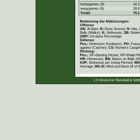
homegames (8)
42.1
awaygames (6)
28.0
Totals
70.1
Bedeutung der Abkürzungen:
Offense:
AB:
At Bats;
R:
Runs Scored;
H:
Hits;
Balls (Walks);
K:
Strikeouts;
SB:
Stole
OBP:
On-base Percentage
Defense:
Pos.:
Defensive Position(s);
PO:
Putou
against (Catcher);
CS:
Runners Caught
Pitching:
Pos.:
SP=Starting Pitcher, RP=Relief Pi
HR:
Homeruns;
BB:
Bases on Balls (W
K/IP:
Strikeouts per Inning Pitched;
WH
Average;
W/L/S:
Win/Loss/Save (# of S
| © Deutscher Baseball & Softb