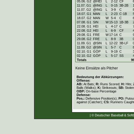
05.06. G2
@HEI
L
2
-
12
CF
11.07. G1
@ING
L
0
-
15
3B-2B
11.07. G2
@ING
L
3
-
9
C
18.07. G1
MAN
L
2
-
23
C-1B
18.07. G2
MAN
W
5
-
4
C
07.08. G1
SIN
W
15
-
13
1B-3B
22.08. G1
HEI
L
4
-
17
C
22.08. G2
HEI
L
6
-
9
CF
29.08. G1
FRE
W
17
-
14
C
29.08. G2
FRE
L
8
-
9
3B
11.09. G1
@SIN
L
12
-
22
3B-LF
11.09. G2
@SIN
L
5
-
7
C
02.10. G1
GÖP
L
9
-
19
C
02.10. G2
GÖP
L
5
-
17
SS
Totals
9
Keine Einsätze als Pitcher
Bedeutung der Abkürzungen:
Offense:
AB:
At Bats;
R:
Runs Scored;
H:
Hits;
Balls (Walks);
K:
Strikeouts;
SB:
Stole
OBP:
On-base Percentage
Defense:
Pos.:
Defensive Position(s);
PO:
Putou
against (Catcher);
CS:
Runners Caught
| © Deutscher Baseball & Softb