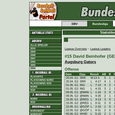
DBV
Bundesliga
Statistik
ALLE SPIELER
League Overview
--
League Leaders
2010
2009
#15 David Beinhofer (GER
2008
2007
Augsburg Gators
2006
2005
2004
Offense
Date
Opp.
Result
AB
R
PLAYOFFS
25.04. G1
SRR
W
13
-
3
5
1
PLAYDOWNS NORD
25.04. G2
SRR
L
4
-
17
4
1
PLAYDOWNS SÜD
01.05. G1
ING
L
7
-
14
4
2
NORD
01.05. G2
ING
L
4
-
15
3
1
SÜD
09.05. G1
@MAN
L
1
-
16
3
0
09.05. G2
@MAN
L
4
-
25
2
1
NORD
15.05. G1
@REG
L
3
-
13
3
0
SÜD
15.05. G2
@REG
L
0
-
11
3
0
22.05. G1
@GÖP
L
2
-
16
1
0
22.05. G2
@GÖP
L
0
-
11
2
0
NORDWEST
05.06. G1
@HEI
L
5
-
15
2
1
NORDOST