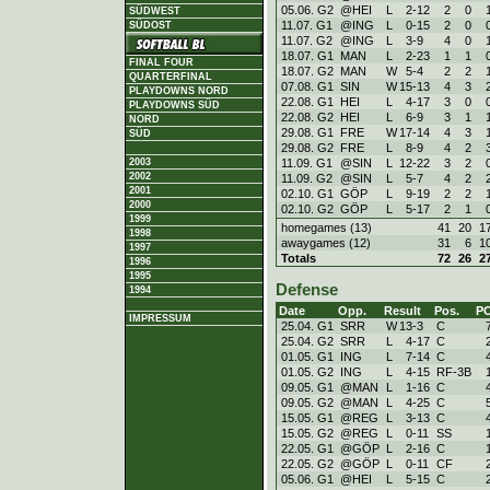
05.06. G2
@HEI
L
2
-
12
2
0
SÜDWEST
11.07. G1
@ING
L
0
-
15
2
0
SÜDOST
11.07. G2
@ING
L
3
-
9
4
0
18.07. G1
MAN
L
2
-
23
1
1
FINAL FOUR
18.07. G2
MAN
W
5
-
4
2
2
QUARTERFINAL
07.08. G1
SIN
W
15
-
13
4
3
PLAYDOWNS NORD
22.08. G1
HEI
L
4
-
17
3
0
PLAYDOWNS SÜD
22.08. G2
HEI
L
6
-
9
3
1
NORD
29.08. G1
FRE
W
17
-
14
4
3
SÜD
29.08. G2
FRE
L
8
-
9
4
2
11.09. G1
@SIN
L
12
-
22
3
2
2003
2002
11.09. G2
@SIN
L
5
-
7
4
2
2001
02.10. G1
GÖP
L
9
-
19
2
2
2000
02.10. G2
GÖP
L
5
-
17
2
1
1999
homegames (13)
41
20
1
1998
awaygames (12)
31
6
1
1997
Totals
72
26
2
1996
1995
Defense
1994
Date
Opp.
Result
Pos.
P
IMPRESSUM
25.04. G1
SRR
W
13
-
3
C
25.04. G2
SRR
L
4
-
17
C
01.05. G1
ING
L
7
-
14
C
01.05. G2
ING
L
4
-
15
RF-3B
09.05. G1
@MAN
L
1
-
16
C
09.05. G2
@MAN
L
4
-
25
C
15.05. G1
@REG
L
3
-
13
C
15.05. G2
@REG
L
0
-
11
SS
22.05. G1
@GÖP
L
2
-
16
C
22.05. G2
@GÖP
L
0
-
11
CF
05.06. G1
@HEI
L
5
-
15
C