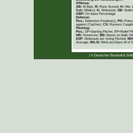
Offense:
AB:
At Bats;
R:
Runs Scored;
H:
Hits;
Balls (Walks);
K:
Strikeouts;
SB:
Stole
OBP:
On-base Percentage
Defense:
Pos.:
Defensive Position(s);
PO:
Putou
against (Catcher);
CS:
Runners Caught
Pitching:
Pos.:
SP=Starting Pitcher, RP=Relief Pi
HR:
Homeruns;
BB:
Bases on Balls (W
K/IP:
Strikeouts per Inning Pitched;
WH
Average;
W/L/S:
Win/Loss/Save (# of S
| © Deutscher Baseball & Softb