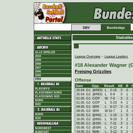
DBV
Bundesliga
Statistik
ALLE SPIELER
League Overview
--
League Leaders
2010
2009
#18 Alexander Wagner (G
2008
2007
Freising Grizzlies
2006
2005
2004
Offense
Date
Opp.
Result
AB
R
PLAYOFFS
25.04. G1
@REG
L
2
-
15
3
0
PLAYDOWNS NORD
25.04. G2
@REG
L
5
-
9
3
1
PLAYDOWNS SÜD
01.05. G1
GÖP
W
7
-
6
3
2
NORD
01.05. G2
GÖP
L
5
-
23
4
1
SÜD
08.05. G1
SRR
L
6
-
17
3
0
08.05. G2
SRR
W
16
-
7
1
3
NORD
16.05. G1
@ING
L
1
-
15
1
0
SÜD
16.05. G2
@ING
L
9
-
10
3
2
05.06. G1
@SIN
L
7
-
11
3
1
05.06. G2
@SIN
L
5
-
12
4
1
NORDWEST
19.06. G1
MAN
L
3
-
12
3
1
NORDOST