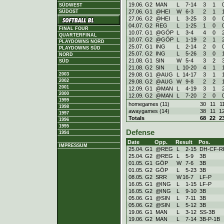
19.06. G2
MAN
L
7
-
14
3
1
SÜDWEST
27.06. G1
@HEI
W
6
-
3
2
1
SÜDOST
27.06. G2
@HEI
L
3
-
25
3
0
04.07. G2
REG
L
1
-
25
1
0
FINAL FOUR
10.07. G1
@GÖP
L
3
-
4
4
0
QUARTERFINAL
10.07. G2
@GÖP
L
1
-
19
2
1
PLAYDOWNS NORD
25.07. G1
ING
L
2
-
14
2
0
PLAYDOWNS SÜD
25.07. G2
ING
L
5
-
26
3
0
NORD
21.08. G1
SIN
W
5
-
4
3
2
SÜD
21.08. G2
SIN
L
10
-
20
4
1
29.08. G1
@AUG
L
14
-
17
3
1
2003
2002
29.08. G2
@AUG
W
9
-
8
2
2
2001
12.09. G1
@MAN
L
4
-
19
3
1
2000
12.09. G2
@MAN
L
7
-
20
2
0
1999
homegames (11)
30
11
1
1998
awaygames (14)
38
11
1
1997
Totals
68
22
2
1996
1995
Defense
1994
Date
Opp.
Result
Pos.
IMPRESSUM
25.04. G1
@REG
L
2
-
15
DH-CF-R
25.04. G2
@REG
L
5
-
9
3B
01.05. G1
GÖP
W
7
-
6
3B
01.05. G2
GÖP
L
5
-
23
3B
08.05. G2
SRR
W
16
-
7
LF-P
16.05. G1
@ING
L
1
-
15
LF-P
16.05. G2
@ING
L
9
-
10
3B
05.06. G1
@SIN
L
7
-
11
3B
05.06. G2
@SIN
L
5
-
12
3B
19.06. G1
MAN
L
3
-
12
SS-3B
19.06. G2
MAN
L
7
-
14
3B-P-1B