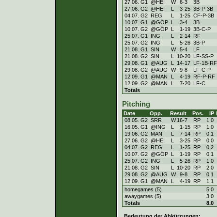
27.06. G1
@HEI
W
6
-
3
3B
27.06. G2
@HEI
L
3
-
25
3B-P-3B
04.07. G2
REG
L
1
-
25
CF-P-3B
10.07. G1
@GÖP
L
3
-
4
3B
10.07. G2
@GÖP
L
1
-
19
3B-C-P
25.07. G1
ING
L
2
-
14
RF
25.07. G2
ING
L
5
-
26
3B-P
21.08. G1
SIN
W
5
-
4
LF
21.08. G2
SIN
L
10
-
20
LF-SS-P
29.08. G1
@AUG
L
14
-
17
LF-1B-RF
29.08. G2
@AUG
W
9
-
8
LF-C-P
12.09. G1
@MAN
L
4
-
19
RF-P-RF
12.09. G2
@MAN
L
7
-
20
LF-C
Totals
Pitching
Date
Opp.
Result
Pos.
IP
08.05. G2
SRR
W
16
-
7
RP
1.0
16.05. G1
@ING
L
1
-
15
RP
1.0
19.06. G2
MAN
L
7
-
14
RP
0.1
27.06. G2
@HEI
L
3
-
25
RP
0.0
04.07. G2
REG
L
1
-
25
RP
0.2
10.07. G2
@GÖP
L
1
-
19
RP
0.1
25.07. G2
ING
L
5
-
26
RP
1.0
21.08. G2
SIN
L
10
-
20
RP
2.0
29.08. G2
@AUG
W
9
-
8
RP
0.1
12.09. G1
@MAN
L
4
-
19
RP
1.1
homegames (5)
5.0
awaygames (5)
3.0
Totals
8.0
Bedeutung der Abkürzungen: