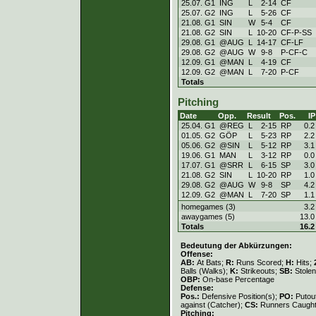
25.07. G1
ING
L
2
-
14
CF
25.07. G2
ING
L
5
-
26
CF
21.08. G1
SIN
W
5
-
4
CF
21.08. G2
SIN
L
10
-
20
CF-P-SS
29.08. G1
@AUG
L
14
-
17
CF-LF
29.08. G2
@AUG
W
9
-
8
P-CF-C
12.09. G1
@MAN
L
4
-
19
CF
12.09. G2
@MAN
L
7
-
20
P-CF
Totals
Pitching
Date
Opp.
Result
Pos.
IP
25.04. G1
@REG
L
2
-
15
RP
0.2
01.05. G2
GÖP
L
5
-
23
RP
2.2
05.06. G2
@SIN
L
5
-
12
RP
3.1
19.06. G1
MAN
L
3
-
12
RP
0.0
17.07. G1
@SRR
L
6
-
15
SP
3.0
21.08. G2
SIN
L
10
-
20
RP
1.0
29.08. G2
@AUG
W
9
-
8
SP
4.2
12.09. G2
@MAN
L
7
-
20
SP
1.1
homegames (3)
3.2
awaygames (5)
13.0
Totals
16.2
Bedeutung der Abkürzungen:
Offense:
AB:
At Bats;
R:
Runs Scored;
H:
Hits;
Balls (Walks);
K:
Strikeouts;
SB:
Stole
OBP:
On-base Percentage
Defense:
Pos.:
Defensive Position(s);
PO:
Putou
against (Catcher);
CS:
Runners Caught
Pitching: