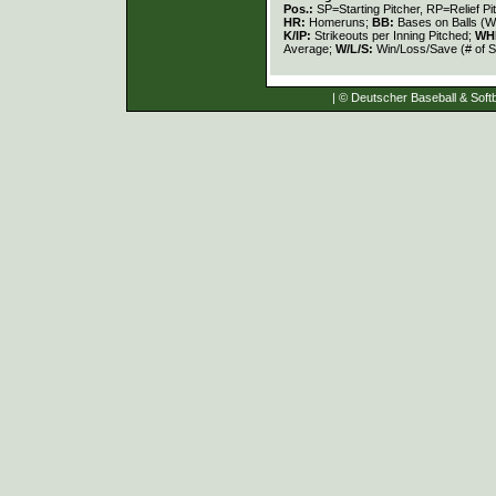
Pos.:
SP=Starting Pitcher, RP=Relief Pi
HR:
Homeruns;
BB:
Bases on Balls (W
K/IP:
Strikeouts per Inning Pitched;
WH
Average;
W/L/S:
Win/Loss/Save (# of S
| © Deutscher Baseball & Softb