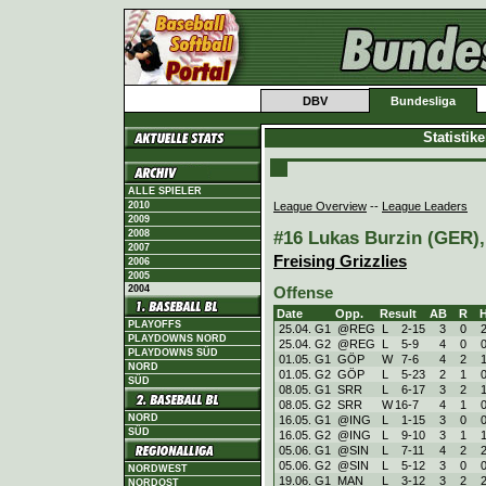
DBV
Bundesliga
Statistik
ALLE SPIELER
League Overview
--
League Leaders
2010
2009
#16 Lukas Burzin (GER), 
2008
2007
Freising Grizzlies
2006
2005
2004
Offense
Date
Opp.
Result
AB
R
PLAYOFFS
25.04. G1
@REG
L
2
-
15
3
0
PLAYDOWNS NORD
25.04. G2
@REG
L
5
-
9
4
0
PLAYDOWNS SÜD
01.05. G1
GÖP
W
7
-
6
4
2
NORD
01.05. G2
GÖP
L
5
-
23
2
1
SÜD
08.05. G1
SRR
L
6
-
17
3
2
08.05. G2
SRR
W
16
-
7
4
1
NORD
16.05. G1
@ING
L
1
-
15
3
0
SÜD
16.05. G2
@ING
L
9
-
10
3
1
05.06. G1
@SIN
L
7
-
11
4
2
05.06. G2
@SIN
L
5
-
12
3
0
NORDWEST
19.06. G1
MAN
L
3
-
12
3
2
NORDOST