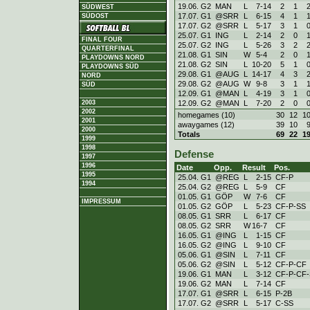
19.06. G2
MAN
L
7
-
14
2
1
SÜDWEST
17.07. G1
@SRR
L
6
-
15
4
1
SÜDOST
17.07. G2
@SRR
L
5
-
17
3
1
25.07. G1
ING
L
2
-
14
2
0
FINAL FOUR
25.07. G2
ING
L
5
-
26
3
2
QUARTERFINAL
21.08. G1
SIN
W
5
-
4
2
0
PLAYDOWNS NORD
21.08. G2
SIN
L
10
-
20
5
1
PLAYDOWNS SÜD
29.08. G1
@AUG
L
14
-
17
4
3
NORD
29.08. G2
@AUG
W
9
-
8
3
1
SÜD
12.09. G1
@MAN
L
4
-
19
3
1
12.09. G2
@MAN
L
7
-
20
2
0
2003
2002
homegames (10)
30
12
1
2001
awaygames (12)
39
10
2000
Totals
69
22
1
1999
1998
Defense
1997
1996
Date
Opp.
Result
Pos.
1995
25.04. G1
@REG
L
2
-
15
CF-P
1994
25.04. G2
@REG
L
5
-
9
CF
01.05. G1
GÖP
W
7
-
6
CF
IMPRESSUM
01.05. G2
GÖP
L
5
-
23
CF-P-SS
08.05. G1
SRR
L
6
-
17
CF
08.05. G2
SRR
W
16
-
7
CF
16.05. G1
@ING
L
1
-
15
CF
16.05. G2
@ING
L
9
-
10
CF
05.06. G1
@SIN
L
7
-
11
CF
05.06. G2
@SIN
L
5
-
12
CF-P-CF
19.06. G1
MAN
L
3
-
12
CF-P-CF
19.06. G2
MAN
L
7
-
14
CF
17.07. G1
@SRR
L
6
-
15
P-2B
17.07. G2
@SRR
L
5
-
17
C-SS