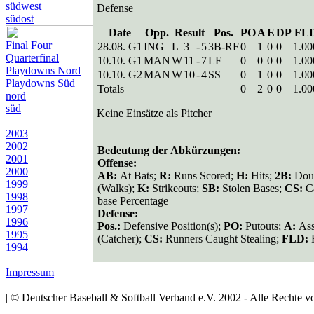
südwest
Defense
südost
Date
Opp.
Result
Pos.
PO
A
E
DP
FL
Final Four
28.08. G1
ING
L
3
-
5
3B-RF
0
1
0
0
1.00
Quarterfinal
10.10. G1
MAN
W
11
-
7
LF
0
0
0
0
1.00
Playdowns Nord
10.10. G2
MAN
W
10
-
4
SS
0
1
0
0
1.00
Playdowns Süd
Totals
0
2
0
0
1.00
nord
süd
Keine Einsätze als Pitcher
2003
2002
Bedeutung der Abkürzungen:
2001
Offense:
2000
AB:
At Bats;
R:
Runs Scored;
H:
Hits;
2B:
Dou
1999
(Walks);
K:
Strikeouts;
SB:
Stolen Bases;
CS:
C
1998
base Percentage
1997
Defense:
1996
Pos.:
Defensive Position(s);
PO:
Putouts;
A:
Ass
1995
(Catcher);
CS:
Runners Caught Stealing;
FLD:
1994
Impressum
| © Deutscher Baseball & Softball Verband e.V. 2002 - Alle Rechte vo