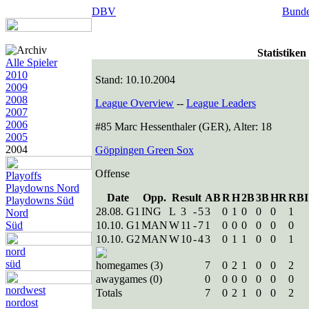
DBV
Bunde
Statistike
Alle Spieler
2010
Stand: 10.10.2004
2009
2008
League Overview
--
League Leaders
2007
2006
#85 Marc Hessenthaler (GER), Alter: 18
2005
2004
Göppingen Green Sox
Offense
Playoffs
Playdowns Nord
Date
Opp.
Result
AB
R
H
2B
3B
HR
RBI
Playdowns Süd
28.08. G1
ING
L
3
-
5
3
0
1
0
0
0
1
Nord
Süd
10.10. G1
MAN
W
11
-
7
1
0
0
0
0
0
0
10.10. G2
MAN
W
10
-
4
3
0
1
1
0
0
1
nord
süd
homegames (3)
7
0
2
1
0
0
2
awaygames (0)
0
0
0
0
0
0
0
nordwest
Totals
7
0
2
1
0
0
2
nordost