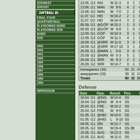
23.05. G2
ING
W
11
-
3
4
1
SÜDWEST
13.06. G1
MAN
W
9
-
5
4
2
SÜDOST
13.06. G2
MAN
W
7
-
0
2
2
11.07. G1
HEI
W
10
-
2
2
1
FINAL FOUR
11.07. G2
HEI
W
14
-
4
3
2
QUARTERFINAL
05.09. G1
@GÖP
W
15
-
2
1
3
PLAYDOWNS NORD
05.09. G2
@GÖP
W
9
-
8
1
0
PLAYDOWNS SÜD
12.09. G1
GÖP
W
10
-
3
3
1
NORD
12.09. G2
GÖP
W
11
-
1
4
1
SÜD
18.09. G1
@SRR
W
11
-
0
3
0
18.09. G2
@SRR
W
17
-
10
3
1
2003
2002
25.09. G1
@MAN
L
5
-
6
3
0
2001
25.09. G2
@MAN
W
5
-
3
5
1
2000
26.09. G1
SRR
W
8
-
3
2
2
1999
26.09. G2
SRR
W
14
-
7
3
1
1998
homegames (16)
50
21
2
1997
awaygames (10)
30
11
1
1996
Totals
80
32
3
1995
1994
Defense
IMPRESSUM
Date
Opp.
Result
Pos.
18.04. G1
@ING
W
14
-
0
SS
18.04. G2
@ING
W
9
-
4
SS
25.04. G1
FRE
W
15
-
2
SS
25.04. G2
FRE
W
9
-
5
SS
01.05. G1
@HEI
W
10
-
6
SS
01.05. G2
@HEI
L
9
-
10
SS
09.05. G1
SIN
W
12
-
7
SS
09.05. G2
SIN
W
19
-
4
SS-3B
15.05. G1
AUG
W
13
-
3
SS
15.05. G2
AUG
W
11
-
0
SS