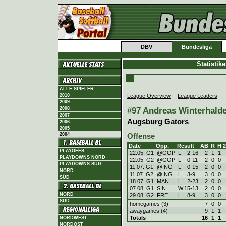
DBV
Bundesliga
Statistik
ALLE SPIELER
League Overview
--
League Leaders
2010
2009
#97 Andreas Winterhalde
2008
2007
Augsburg Gators
2006
2005
2004
Offense
Date
Opp.
Result
AB
R
H
PLAYOFFS
22.05. G1
@GÖP
L
2
-
16
2
1
1
PLAYDOWNS NORD
22.05. G2
@GÖP
L
0
-
11
2
0
0
PLAYDOWNS SÜD
11.07. G1
@ING
L
0
-
15
2
0
0
NORD
11.07. G2
@ING
L
3
-
9
3
0
0
SÜD
18.07. G1
MAN
L
2
-
23
2
0
0
07.08. G1
SIN
W
15
-
13
2
0
0
NORD
29.08. G2
FRE
L
8
-
9
3
0
0
SÜD
homegames (3)
7
0
0
awaygames (4)
9
1
1
Totals
16
1
1
NORDWEST
NORDOST