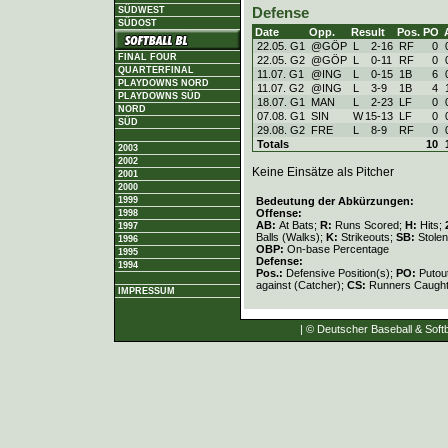
Defense
SÜDWEST
SÜDOST
Date
Opp.
Result
Pos.
PO
22.05. G1
@GÖP
L
2
-
16
RF
0
FINAL FOUR
22.05. G2
@GÖP
L
0
-
11
RF
0
QUARTERFINAL
11.07. G1
@ING
L
0
-
15
1B
6
PLAYDOWNS NORD
11.07. G2
@ING
L
3
-
9
1B
4
PLAYDOWNS SÜD
18.07. G1
MAN
L
2
-
23
LF
0
NORD
07.08. G1
SIN
W
15
-
13
LF
0
SÜD
29.08. G2
FRE
L
8
-
9
RF
0
Totals
10
2003
2002
Keine Einsätze als Pitcher
2001
2000
Bedeutung der Abkürzungen:
1999
Offense:
1998
AB:
At Bats;
R:
Runs Scored;
H:
Hits;
1997
Balls (Walks);
K:
Strikeouts;
SB:
Stole
1996
OBP:
On-base Percentage
1995
Defense:
1994
Pos.:
Defensive Position(s);
PO:
Putou
against (Catcher);
CS:
Runners Caught
IMPRESSUM
| © Deutscher Baseball & Softb