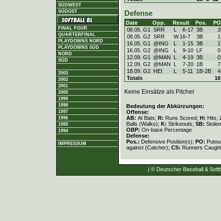
SÜDWEST
SÜDOST
Defense
Date
Opp.
Result
Pos.
PO
FINAL FOUR
08.05. G1
SRR
L
6
-
17
3B
3
QUARTERFINAL
08.05. G2
SRR
W
16
-
7
3B
1
PLAYDOWNS NORD
16.05. G1
@ING
L
1
-
15
3B
1
PLAYDOWNS SÜD
16.05. G2
@ING
L
9
-
10
LF
0
NORD
12.09. G1
@MAN
L
4
-
19
3B
0
SÜD
12.09. G2
@MAN
L
7
-
20
1B
7
18.09. G2
HEI
L
5
-
11
1B-2B
4
2003
Totals
16
2002
2001
Keine Einsätze als Pitcher
2000
1999
1998
Bedeutung der Abkürzungen:
Offense:
1997
AB:
At Bats;
R:
Runs Scored;
H:
Hits;
1996
Balls (Walks);
K:
Strikeouts;
SB:
Stole
1995
OBP:
On-base Percentage
1994
Defense:
Pos.:
Defensive Position(s);
PO:
Putou
IMPRESSUM
against (Catcher);
CS:
Runners Caught
| © Deutscher Baseball & Softb