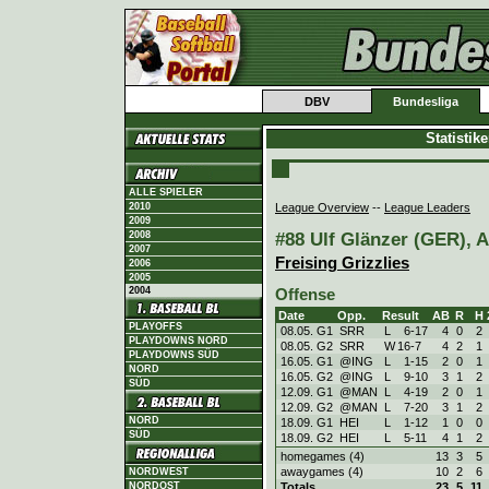
DBV
Bundesliga
Statistik
ALLE SPIELER
League Overview
--
League Leaders
2010
2009
#88 Ulf Glänzer (GER), A
2008
2007
Freising Grizzlies
2006
2005
2004
Offense
Date
Opp.
Result
AB
R
H
PLAYOFFS
08.05. G1
SRR
L
6
-
17
4
0
2
PLAYDOWNS NORD
08.05. G2
SRR
W
16
-
7
4
2
1
PLAYDOWNS SÜD
16.05. G1
@ING
L
1
-
15
2
0
1
NORD
16.05. G2
@ING
L
9
-
10
3
1
2
SÜD
12.09. G1
@MAN
L
4
-
19
2
0
1
12.09. G2
@MAN
L
7
-
20
3
1
2
NORD
18.09. G1
HEI
L
1
-
12
1
0
0
SÜD
18.09. G2
HEI
L
5
-
11
4
1
2
homegames (4)
13
3
5
awaygames (4)
10
2
6
NORDWEST
Totals
23
5
11
NORDOST