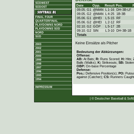
SÜDWEST
Date
Opp.
Result
Pos.
SÜDOST
09.05. G1
@MAN
L
1
-
16
DH-3B-LF
09.05. G2
@MAN
L
4
-
25
1B-3B
FINAL FOUR
05.06. G1
@HEI
L
5
-
15
RF
QUARTERFINAL
05.06. G2
@HEI
L
2
-
12
RF
PLAYDOWNS NORD
02.10. G2
GÖP
L
5
-
17
2B
PLAYDOWNS SÜD
09.10. G2
SIN
L
3
-
10
DH-3B-1B
NORD
Totals
SÜD
Keine Einsätze als Pitcher
2003
2002
Bedeutung der Abkürzungen:
2001
Offense:
2000
AB:
At Bats;
R:
Runs Scored;
H:
Hits;
1999
Balls (Walks);
K:
Strikeouts;
SB:
Stole
1998
OBP:
On-base Percentage
1997
Defense:
1996
Pos.:
Defensive Position(s);
PO:
Putou
1995
against (Catcher);
CS:
Runners Caught
1994
IMPRESSUM
| © Deutscher Baseball & Softb