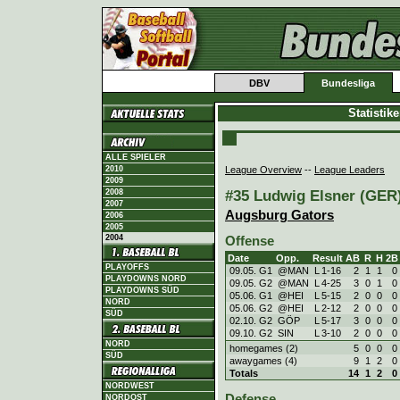
DBV
Bundesliga
Statistik
ALLE SPIELER
League Overview
--
League Leaders
2010
2009
#35 Ludwig Elsner (GER),
2008
2007
Augsburg Gators
2006
2005
2004
Offense
Date
Opp.
Result
AB
R
H
2B
PLAYOFFS
09.05. G1
@MAN
L
1
-
16
2
1
1
0
PLAYDOWNS NORD
09.05. G2
@MAN
L
4
-
25
3
0
1
0
PLAYDOWNS SÜD
05.06. G1
@HEI
L
5
-
15
2
0
0
0
NORD
05.06. G2
@HEI
L
2
-
12
2
0
0
0
SÜD
02.10. G2
GÖP
L
5
-
17
3
0
0
0
09.10. G2
SIN
L
3
-
10
2
0
0
0
NORD
homegames (2)
5
0
0
0
SÜD
awaygames (4)
9
1
2
0
Totals
14
1
2
0
NORDWEST
Defense
NORDOST