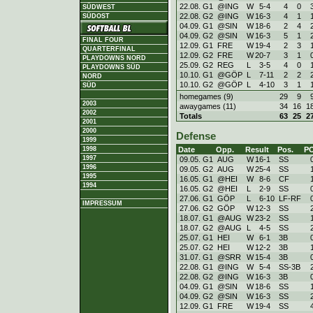
22.08. G1
@ING
W
5
-
4
4
0
SÜDWEST
22.08. G2
@ING
W
16
-
3
4
1
SÜDOST
04.09. G1
@SIN
W
18
-
6
2
4
04.09. G2
@SIN
W
16
-
3
5
1
FINAL FOUR
12.09. G1
FRE
W
19
-
4
2
3
QUARTERFINAL
12.09. G2
FRE
W
20
-
7
3
1
PLAYDOWNS NORD
25.09. G2
REG
L
3
-
5
4
0
PLAYDOWNS SÜD
10.10. G1
@GÖP
L
7
-
11
2
2
NORD
10.10. G2
@GÖP
L
4
-
10
3
1
SÜD
homegames (9)
29
9
2003
awaygames (11)
34
16
1
2002
Totals
63
25
2
2001
2000
Defense
1999
Date
Opp.
Result
Pos.
P
1998
1997
09.05. G1
AUG
W
16
-
1
SS
1996
09.05. G2
AUG
W
25
-
4
SS
1995
16.05. G1
@HEI
W
8
-
6
CF
1994
16.05. G2
@HEI
L
2
-
9
SS
27.06. G1
GÖP
L
6
-
10
LF-RF
IMPRESSUM
27.06. G2
GÖP
W
12
-
3
SS
18.07. G1
@AUG
W
23
-
2
SS
18.07. G2
@AUG
L
4
-
5
SS
25.07. G1
HEI
W
6
-
1
3B
25.07. G2
HEI
W
12
-
2
3B
31.07. G1
@SRR
W
15
-
4
3B
22.08. G1
@ING
W
5
-
4
SS-3B
22.08. G2
@ING
W
16
-
3
3B
04.09. G1
@SIN
W
18
-
6
SS
04.09. G2
@SIN
W
16
-
3
SS
12.09. G1
FRE
W
19
-
4
SS