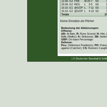
12.09. G2
FRE
W
20
-
7
SS
25.09. G2
REG
L
3
-
5
SS
10.10. G1
@GÖP
L
7
-
11
SS
10.10. G2
@GÖP
L
4
-
10
SS
Totals
2
Keine Einsätze als Pitcher
Bedeutung der Abkürzungen:
Offense:
AB:
At Bats;
R:
Runs Scored;
H:
Hits;
Balls (Walks);
K:
Strikeouts;
SB:
Stole
OBP:
On-base Percentage
Defense:
Pos.:
Defensive Position(s);
PO:
Putou
against (Catcher);
CS:
Runners Caught
| © Deutscher Baseball & Softb