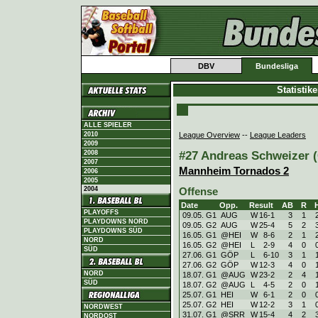
DBV
Bundesliga
Statistik
ALLE SPIELER
League Overview
--
League Leaders
2010
2009
#27 Andreas Schweizer (
2008
2007
Mannheim Tornados 2
2006
2005
2004
Offense
Date
Opp.
Result
AB
R
PLAYOFFS
09.05. G1
AUG
W
16
-
1
3
1
PLAYDOWNS NORD
09.05. G2
AUG
W
25
-
4
5
2
PLAYDOWNS SÜD
16.05. G1
@HEI
W
8
-
6
2
1
NORD
16.05. G2
@HEI
L
2
-
9
4
0
SÜD
27.06. G1
GÖP
L
6
-
10
3
1
27.06. G2
GÖP
W
12
-
3
4
0
NORD
18.07. G1
@AUG
W
23
-
2
2
4
SÜD
18.07. G2
@AUG
L
4
-
5
2
0
25.07. G1
HEI
W
6
-
1
2
0
25.07. G2
HEI
W
12
-
2
3
1
NORDWEST
31.07. G1
@SRR
W
15
-
4
4
2
NORDOST