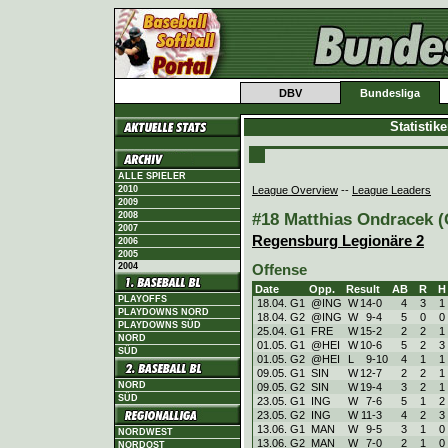
DBV
Bundesliga
Statistik
ALLE SPIELER
League Overview
--
League Leaders
2010
2009
#18 Matthias Ondracek (
2008
2007
Regensburg Legionäre 2
2006
2005
2004
Offense
Date
Opp.
Result
AB
R
H
PLAYOFFS
18.04. G1
@ING
W
14
-
0
4
3
1
PLAYDOWNS NORD
18.04. G2
@ING
W
9
-
4
5
0
0
PLAYDOWNS SÜD
25.04. G1
FRE
W
15
-
2
2
2
1
NORD
01.05. G1
@HEI
W
10
-
6
5
2
3
SÜD
01.05. G2
@HEI
L
9
-
10
4
1
1
09.05. G1
SIN
W
12
-
7
2
2
1
NORD
09.05. G2
SIN
W
19
-
4
3
2
1
SÜD
23.05. G1
ING
W
7
-
6
5
1
2
23.05. G2
ING
W
11
-
3
4
2
3
13.06. G1
MAN
W
9
-
5
3
1
0
NORDWEST
13.06. G2
MAN
W
7
-
0
2
1
0
NORDOST