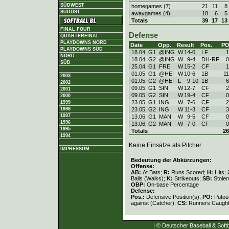
SÜDWEST
homegames (7)
21
11
8
SÜDOST
awaygames (4)
18
6
5
Totals
39
17
13
FINAL FOUR
Defense
QUARTERFINAL
PLAYDOWNS NORD
Date
Opp.
Result
Pos.
P
PLAYDOWNS SÜD
18.04. G1
@ING
W
14
-
0
LF
1
NORD
18.04. G2
@ING
W
9
-
4
DH-RF
0
SÜD
25.04. G1
FRE
W
15
-
2
CF
1
01.05. G1
@HEI
W
10
-
6
1B
11
2003
01.05. G2
@HEI
L
9
-
10
1B
6
2002
09.05. G1
SIN
W
12
-
7
CF
2
2001
09.05. G2
SIN
W
19
-
4
CF
0
2000
23.05. G1
ING
W
7
-
6
CF
2
1999
23.05. G2
ING
W
11
-
3
CF
3
1998
1997
13.06. G1
MAN
W
9
-
5
CF
0
1996
13.06. G2
MAN
W
7
-
0
CF
0
1995
Totals
26
1994
Keine Einsätze als Pitcher
IMPRESSUM
Bedeutung der Abkürzungen:
Offense:
AB:
At Bats;
R:
Runs Scored;
H:
Hits;
Balls (Walks);
K:
Strikeouts;
SB:
Stole
OBP:
On-base Percentage
Defense:
Pos.:
Defensive Position(s);
PO:
Putou
against (Catcher);
CS:
Runners Caught
| © Deutscher Baseball & Softb