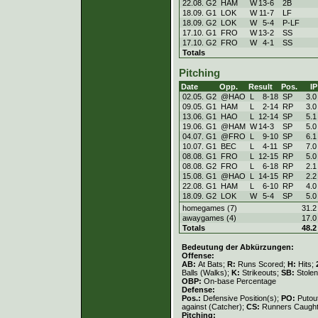
22.08. G2
HAM
W
13
-
6
2B
18.09. G1
LOK
W
11
-
7
LF
18.09. G2
LOK
W
5
-
4
P-LF
17.10. G1
FRO
W
13
-
2
SS
17.10. G2
FRO
W
4
-
1
SS
Totals
Pitching
Date
Opp.
Result
Pos.
IP
02.05. G2
@HAO
L
8
-
18
SP
3.0
09.05. G1
HAM
L
2
-
14
RP
3.0
13.06. G1
HAO
L
12
-
14
SP
5.1
19.06. G1
@HAM
W
14
-
3
SP
5.0
04.07. G1
@FRO
L
9
-
10
SP
6.1
10.07. G1
BEC
L
4
-
11
SP
7.0
08.08. G1
FRO
L
12
-
15
RP
5.0
08.08. G2
FRO
L
6
-
18
RP
2.1
15.08. G1
@HAO
L
14
-
15
RP
2.2
22.08. G1
HAM
L
6
-
10
RP
4.0
18.09. G2
LOK
W
5
-
4
SP
5.0
homegames (7)
31.2
awaygames (4)
17.0
Totals
48.2
Bedeutung der Abkürzungen:
Offense:
AB:
At Bats;
R:
Runs Scored;
H:
Hits;
Balls (Walks);
K:
Strikeouts;
SB:
Stole
OBP:
On-base Percentage
Defense:
Pos.:
Defensive Position(s);
PO:
Putou
against (Catcher);
CS:
Runners Caught
Pitching: