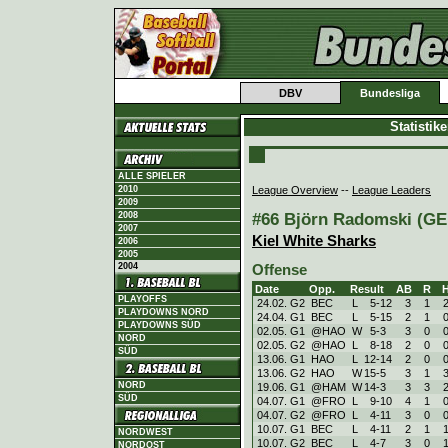
DBV
Bundesliga
Statistik
ALLE SPIELER
League Overview
--
League Leaders
2010
2009
#66 Björn Radomski (GER
2008
2007
Kiel White Sharks
2006
2005
2004
Offense
Date
Opp.
Result
AB
R
PLAYOFFS
24.02. G2
BEC
L
5
-
12
3
1
PLAYDOWNS NORD
24.04. G1
BEC
L
5
-
15
2
1
PLAYDOWNS SÜD
02.05. G1
@HAO
W
5
-
3
3
0
NORD
02.05. G2
@HAO
L
8
-
18
2
0
SÜD
13.06. G1
HAO
L
12
-
14
2
0
13.06. G2
HAO
W
15
-
5
3
1
NORD
19.06. G1
@HAM
W
14
-
3
3
3
SÜD
04.07. G1
@FRO
L
9
-
10
4
1
04.07. G2
@FRO
L
4
-
11
3
0
10.07. G1
BEC
L
4
-
11
2
1
NORDWEST
10.07. G2
BEC
L
4
-
7
3
0
NORDOST