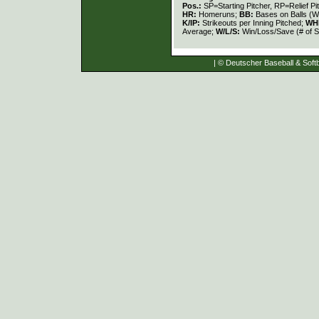
Pos.:
SP=Starting Pitcher, RP=Relief Pi
HR:
Homeruns;
BB:
Bases on Balls (W
K/IP:
Strikeouts per Inning Pitched;
WH
Average;
W/L/S:
Win/Loss/Save (# of S
| © Deutscher Baseball & Softb