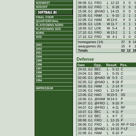
08.08. G1
FRO
L
12
-
15
3
0
SÜDWEST
08.08. G2
FRO
L
6
-
18
3
0
SÜDOST
15.08. G1
@HAO
L
14
-
15
0
0
22.08. G1
HAM
L
6
-
10
2
1
FINAL FOUR
22.08. G2
HAM
W
13
-
6
4
0
QUARTERFINAL
18.09. G1
LOK
W
11
-
7
3
1
PLAYDOWNS NORD
18.09. G2
LOK
W
5
-
4
3
1
PLAYDOWNS SÜD
17.10. G1
FRO
W
13
-
2
1
1
NORD
17.10. G2
FRO
W
4
-
1
3
0
SÜD
homegames (14)
37
8
1
2003
awaygames (6)
15
4
2002
Totals
52
12
1
2001
2000
Defense
1999
Date
Opp.
Result
Pos.
1998
1997
24.02. G2
BEC
L
5
-
12
C
1996
24.04. G1
BEC
L
5
-
15
C
1995
02.05. G1
@HAO
W
5
-
3
C
1994
02.05. G2
@HAO
L
8
-
18
P
09.05. G1
HAM
L
2
-
14
P
IMPRESSUM
13.06. G1
HAO
L
12
-
14
P
13.06. G2
HAO
W
15
-
5
SS
19.06. G1
@HAM
W
14
-
3
P
04.07. G1
@FRO
L
9
-
10
P
04.07. G2
@FRO
L
4
-
11
RF
10.07. G1
BEC
L
4
-
11
P
10.07. G2
BEC
L
4
-
7
C
08.08. G1
FRO
L
12
-
15
P
08.08. G2
FRO
L
6
-
18
RF-P-SS
15.08. G1
@HAO
L
14
-
15
P-LF
22.08. G1
HAM
L
6
-
10
P