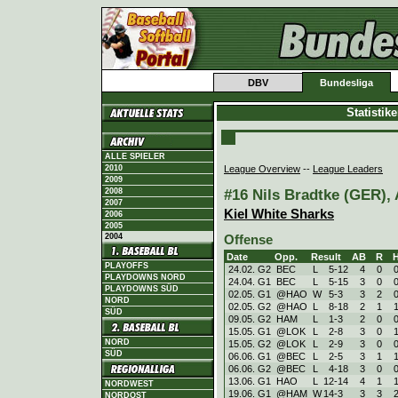
DBV
Bundesliga
Statistik
ALLE SPIELER
League Overview
--
League Leaders
2010
2009
#16 Nils Bradtke (GER), 
2008
2007
Kiel White Sharks
2006
2005
2004
Offense
Date
Opp.
Result
AB
R
PLAYOFFS
24.02. G2
BEC
L
5
-
12
4
0
PLAYDOWNS NORD
24.04. G1
BEC
L
5
-
15
3
0
PLAYDOWNS SÜD
02.05. G1
@HAO
W
5
-
3
3
2
NORD
02.05. G2
@HAO
L
8
-
18
2
1
SÜD
09.05. G2
HAM
L
1
-
3
2
0
15.05. G1
@LOK
L
2
-
8
3
0
NORD
15.05. G2
@LOK
L
2
-
9
3
0
SÜD
06.06. G1
@BEC
L
2
-
5
3
1
06.06. G2
@BEC
L
4
-
18
3
0
13.06. G1
HAO
L
12
-
14
4
1
NORDWEST
19.06. G1
@HAM
W
14
-
3
3
3
NORDOST