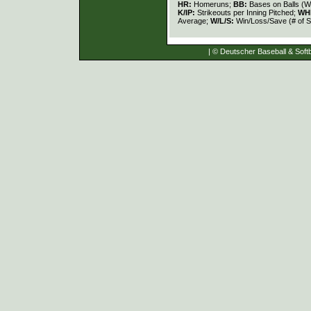
HR:
Homeruns;
BB:
Bases on Balls (W
K/IP:
Strikeouts per Inning Pitched;
WH
Average;
W/L/S:
Win/Loss/Save (# of S
| © Deutscher Baseball & Softb