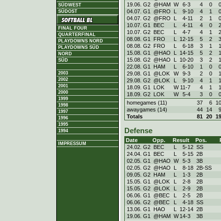
19.06. G2
@HAM
W
6
-
3
4
0
SÜDWEST
04.07. G1
@FRO
L
9
-
10
4
1
SÜDOST
04.07. G2
@FRO
L
4
-
11
2
1
10.07. G1
BEC
L
4
-
11
4
0
FINAL FOUR
10.07. G2
BEC
L
4
-
7
4
1
QUARTERFINAL
08.08. G1
FRO
L
12
-
15
5
2
PLAYDOWNS NORD
08.08. G2
FRO
L
6
-
18
3
1
PLAYDOWNS SÜD
15.08. G1
@HAO
L
14
-
15
5
2
NORD
15.08. G2
@HAO
L
10
-
20
3
2
SÜD
22.08. G1
HAM
L
6
-
10
1
0
29.08. G1
@LOK
W
9
-
3
2
0
2003
2002
29.08. G2
@LOK
L
9
-
10
4
1
2001
18.09. G1
LOK
W
11
-
7
4
1
2000
18.09. G2
LOK
W
5
-
4
3
0
1999
homegames (11)
37
6
1
1998
awaygames (14)
44
14
1997
Totals
81
20
1
1996
1995
Defense
1994
Date
Opp.
Result
Pos.
IMPRESSUM
24.02. G2
BEC
L
5
-
12
SS
24.04. G1
BEC
L
5
-
15
2B
02.05. G1
@HAO
W
5
-
3
3B
02.05. G2
@HAO
L
8
-
18
2B-SS
09.05. G2
HAM
L
1
-
3
2B
15.05. G1
@LOK
L
2
-
8
2B
15.05. G2
@LOK
L
2
-
9
2B
06.06. G1
@BEC
L
2
-
5
2B
06.06. G2
@BEC
L
4
-
18
SS
13.06. G1
HAO
L
12
-
14
2B
19.06. G1
@HAM
W
14
-
3
3B