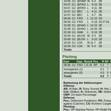
19.06. G2
@HAM
W
6
-
3
2B
04.07. G1
@FRO
L
9
-
10
3B
04.07. G2
@FRO
L
4
-
11
2B
10.07. G1
BEC
L
4
-
11
2B
10.07. G2
BEC
L
4
-
7
2B
08.08. G1
FRO
L
12
-
15
SS
08.08. G2
FRO
L
6
-
18
SS-P-SS
15.08. G1
@HAO
L
14
-
15
2B
15.08. G2
@HAO
L
10
-
20
2B
22.08. G1
HAM
L
6
-
10
2B
29.08. G1
@LOK
W
9
-
3
2B
29.08. G2
@LOK
L
9
-
10
1B
18.09. G1
LOK
W
11
-
7
2B
18.09. G2
LOK
W
5
-
4
2B
Totals
Pitching
Date
Opp.
Result
Pos.
IP
BF
08.08. G2
FRO
L
6
-
18
RP
0.2
7
homegames (1)
0.2
7
awaygames (0)
0.0
0
Totals
0.2
7
Bedeutung der Abkürzungen:
Offense:
AB:
At Bats;
R:
Runs Scored;
H:
Hits;
Balls (Walks);
K:
Strikeouts;
SB:
Stole
OBP:
On-base Percentage
Defense:
Pos.:
Defensive Position(s);
PO:
Putou
against (Catcher);
CS:
Runners Caught
Pitching:
Pos.:
SP=Starting Pitcher, RP=Relief Pi