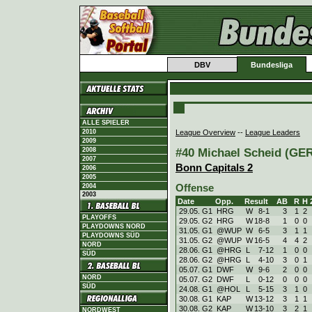
DBV
Bundesliga
ALLE SPIELER
League Overview
--
League Leaders
2010
2009
#40 Michael Scheid (GER)
2008
2007
Bonn Capitals 2
2006
2005
Offense
2004
2003
Date
Opp.
Result
AB
R
H
29.05. G1
HRG
W
8
-
1
3
1
2
PLAYOFFS
29.05. G2
HRG
W
18
-
8
1
0
0
PLAYDOWNS NORD
31.05. G1
@WUP
W
6
-
5
3
1
1
PLAYDOWNS SÜD
31.05. G2
@WUP
W
16
-
5
4
4
2
NORD
28.06. G1
@HRG
L
7
-
12
1
0
0
SÜD
28.06. G2
@HRG
L
4
-
10
3
0
1
05.07. G1
DWF
W
9
-
6
2
0
0
NORD
05.07. G2
DWF
L
0
-
12
0
0
0
SÜD
24.08. G1
@HOL
L
5
-
15
3
1
0
30.08. G1
KAP
W
13
-
12
3
1
1
30.08. G2
KAP
W
13
-
10
3
2
1
NORDWEST