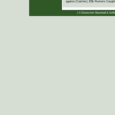
against (Catcher);
CS:
Runners Caught
| © Deutscher Baseball & Softb