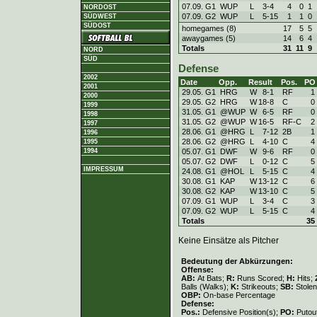
07.09. G1
WUP
L
3
-
4
4
0
1
NORDOST
07.09. G2
WUP
L
5
-
15
1
1
0
SÜDWEST
SÜDOST
homegames (8)
17
5
5
awaygames (5)
14
6
4
Totals
31
11
9
NORD
SÜD
Defense
2002
Date
Opp.
Result
Pos.
PO
2001
29.05. G1
HRG
W
8
-
1
RF
1
2000
29.05. G2
HRG
W
18
-
8
C
0
1999
31.05. G1
@WUP
W
6
-
5
RF
0
1998
31.05. G2
@WUP
W
16
-
5
RF-C
2
1997
28.06. G1
@HRG
L
7
-
12
2B
1
1996
28.06. G2
@HRG
L
4
-
10
C
4
1995
05.07. G1
DWF
W
9
-
6
RF
0
1994
05.07. G2
DWF
L
0
-
12
C
5
IMPRESSUM
24.08. G1
@HOL
L
5
-
15
C
4
30.08. G1
KAP
W
13
-
12
C
6
30.08. G2
KAP
W
13
-
10
C
5
07.09. G1
WUP
L
3
-
4
C
3
07.09. G2
WUP
L
5
-
15
C
4
Totals
35
Keine Einsätze als Pitcher
Bedeutung der Abkürzungen:
Offense:
AB:
At Bats;
R:
Runs Scored;
H:
Hits;
Balls (Walks);
K:
Strikeouts;
SB:
Stole
OBP:
On-base Percentage
Defense:
Pos.:
Defensive Position(s);
PO:
Putou