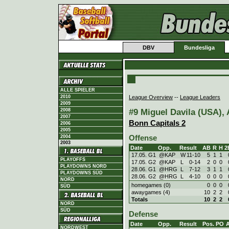
DBV
Bundesliga
ALLE SPIELER
League Overview
--
League Leaders
2010
2009
#9 Miguel Davila (USA), 
2008
2007
Bonn Capitals 2
2006
2005
Offense
2004
2003
Date
Opp.
Result
AB
R
H
2
17.05. G1
@KAP
W
11
-
10
5
1
1
PLAYOFFS
17.05. G2
@KAP
L
0
-
14
2
0
0
PLAYDOWNS NORD
28.06. G1
@HRG
L
7
-
12
3
1
1
PLAYDOWNS SÜD
28.06. G2
@HRG
L
4
-
10
0
0
0
NORD
homegames (0)
0
0
0
SÜD
awaygames (4)
10
2
2
Totals
10
2
2
NORD
SÜD
Defense
Date
Opp.
Result
Pos.
PO
NORDWEST