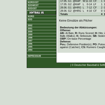
17.05. G1
@KAP
W
11
-
10
CF
1
NORDOST
17.05. G2
@KAP
L
0
-
14
LF
1
SÜDWEST
28.06. G1
@HRG
L
7
-
12
CF
2
SÜDOST
28.06. G2
@HRG
L
4
-
10
CF
0
Totals
4
NORD
SÜD
Keine Einsätze als Pitcher
2002
Bedeutung der Abkürzungen:
2001
Offense:
2000
AB:
At Bats;
R:
Runs Scored;
H:
Hits;
1999
Balls (Walks);
K:
Strikeouts;
SB:
Stole
1998
OBP:
On-base Percentage
1997
Defense:
1996
Pos.:
Defensive Position(s);
PO:
Putou
against (Catcher);
CS:
Runners Caught
1995
1994
IMPRESSUM
| © Deutscher Baseball & Softb