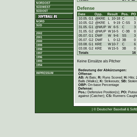
NORDOST
SÜDWEST
Defense
SÜDOST
Date
Opp.
Result
Pos.
PO
10.05. G1
@KRE
L
10
-
18
C
1
NORD
10.05. G2
@KRE
L
9
-
19
C-SS
3
SÜD
31.05. G1
@WUP
W
6
-
5
C
3
31.05. G2
@WUP
W
16
-
5
C-3B
0
2002
05.07. G1
DWF
W
9
-
6
SS
3
2001
05.07. G2
DWF
L
0
-
12
3B
0
2000
03.08. G1
KRE
W
10
-
7
C
6
1999
03.08. G2
KRE
W
15
-
5
3B
0
1998
Totals
16
1997
1996
Keine Einsätze als Pitcher
1995
1994
Bedeutung der Abkürzungen:
IMPRESSUM
Offense:
AB:
At Bats;
R:
Runs Scored;
H:
Hits;
Balls (Walks);
K:
Strikeouts;
SB:
Stole
OBP:
On-base Percentage
Defense:
Pos.:
Defensive Position(s);
PO:
Putou
against (Catcher);
CS:
Runners Caught
| © Deutscher Baseball & Softb