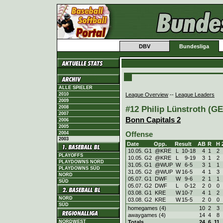
DBV
Bundesliga
ALLE SPIELER
League Overview
--
League Leaders
2010
2009
#12 Philip Lünstroth (GE
2008
2007
Bonn Capitals 2
2006
2005
Offense
2004
2003
Date
Opp.
Result
AB
R
H
10.05. G1
@KRE
L
10
-
18
4
1
2
PLAYOFFS
10.05. G2
@KRE
L
9
-
19
3
1
2
PLAYDOWNS NORD
31.05. G1
@WUP
W
6
-
5
3
1
1
PLAYDOWNS SÜD
31.05. G2
@WUP
W
16
-
5
4
1
3
NORD
05.07. G1
DWF
W
9
-
6
2
1
1
SÜD
05.07. G2
DWF
L
0
-
12
2
0
0
03.08. G1
KRE
W
10
-
7
4
1
2
NORD
03.08. G2
KRE
W
15
-
5
2
0
0
SÜD
homegames (4)
10
2
3
awaygames (4)
14
4
8
Totals
24
6
11
NORDWEST