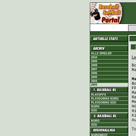
ALLE SPIELER
Le
2010
2009
B
2008
2007
M
2006
2005
M
2004
B
2003
F
M
PLAYOFFS
R
PLAYDOWNS NORD
M
PLAYDOWNS SÜD
H
NORD
H
SÜD
K
A
NORD
SÜD
T
NORDWEST