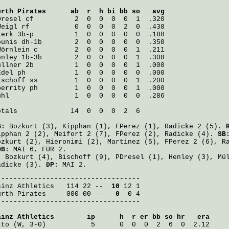
ürth Pirates
      ab  r  h bi bb so   avg
Dresel
Weigl
lerk
ounis
Wörnlein
enley
üllner
 2b          1  0  0  0  0  1  .000

Edel
ischoff
 ss         1  0  0  0  0  1  .200

Gerrity
ühl
                1  0  0  0  0  0  .286

otals             14  0  0  0  2  6

B:
Bozkurt
(3),
Kipphan
(1),
FPerez
(1),
Radicke
2 (5).
ipphan
2 (2),
Meifort
2 (7),
FPerez
(2),
Radicke
(4).
SB
ozkurt
(2),
Hieronimi
(2),
Martinez
(5),
FPerez
2 (6),
R
OB:
MAI 6, FÜR 2.
:
Bozkurt
(4),
Bischoff
(9),
PDresel
(1),
Henley
(3),
Mü
adicke
(3).
DP:
MAI 2.
ainz Athletics
   114 22 -- 
 10
ürth Pirates
     000 00 -- 
  0
  0 4

-----------------------------------

ainz Athletics
        ip      h  r er bb so hr   era
tto
 (W, 3-0)           5      0  0  0  2  6  0  2.12
