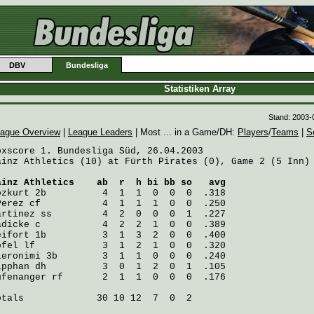
DBV
Bundesliga
Statistiken Array
Stand: 2003-
ague Overview
|
League Leaders
| Most ... in a Game/DH:
Players
/
Teams
|
S
oxscore 1. Bundesliga Süd, 26.04.2003

ainz Athletics (10) at Fürth Pirates (0), Game 2 (5 Inn)

ainz Athletics
    ab  r  h bi bb so   avg
ozkurt
Perez
artinez
adicke
eifort
öfel
ieronimi
ipphan
ufenanger
 rf       2  1  1  0  0  0  .176

otals             30 10 12  7  0  2
