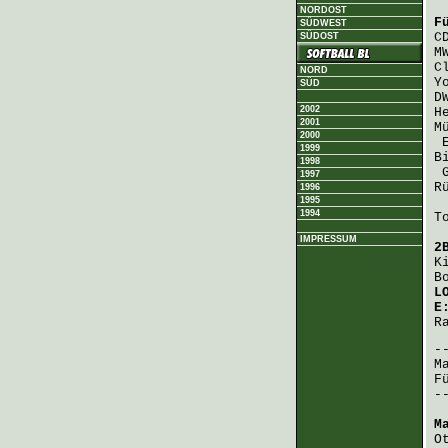
NORDOST
F
SÜDWEST
C
SÜDOST
M
C
NORD
Y
SÜD
D
2002
H
2001
M
2000
1999
B
1998
1997
R
1996
1995
1994
T
IMPRESSUM
2
K
B
L
E
R
M
F
-
M
O