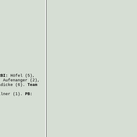
RBI:
Höfel
(5),
:
Aufenanger
(2),
adicke
(6).
Team
llner
(1).
PB: