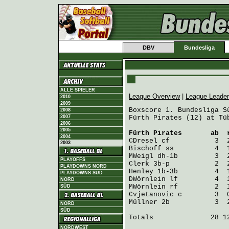
DBV
Bundesliga
ALLE SPIELER
League Overview
|
League Leade
2010
2009
Boxscore 1. Bundesliga Sü
2008
2007
Fürth Pirates (12) at Tü
2006
2005
Fürth Pirates
       ab  
2004
CDresel
2003
Bischoff
MWeigl
PLAYOFFS
Clerk
PLAYDOWNS NORD
Henley
PLAYDOWNS SÜD
DWörnlein
NORD
MWörnlein
SÜD
Cvjetanovic
Müllner
 2b           3  
NORD
SÜD
Totals              28 12
NORDWEST