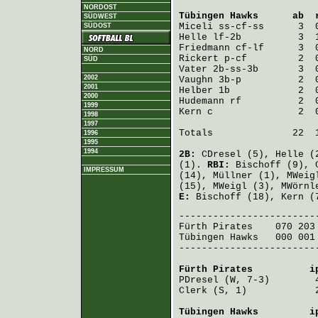
NORDOST
Tübingen Hawks
      ab  
SÜDWEST
Miceli
SÜDOST
Helle
Friedmann
NORD
Rickert
SÜD
Vater
2002
Vaughn
2001
Helber
2000
Hudemann
1999
Kern
 c               2  0
1998
1997
Totals              22  1
1996
1995
1994
2B:
CDresel
(5),
Helle
(
(1).
RBI:
Bischoff
(9),
IMPRESSUM
(14),
Müllner
(1),
MWeig
(15),
MWeigl
(3),
MWörnl
E:
Bischoff
(18),
Kern
(
Fürth Pirates
    070 203
Tübingen Hawks
   000 001
-------------------------
Fürth Pirates
          i
PDresel
Clerk
 (S, 1)            
Tübingen Hawks
         i