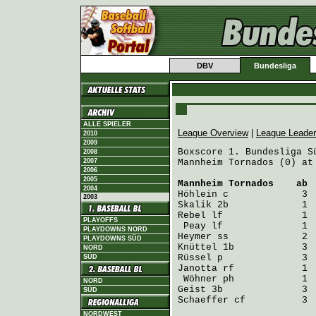
DBV
Bundesliga
ALLE SPIELER
League Overview
|
League Leade
2010
2009
Boxscore 1. Bundesliga Sü
2008
2007
Mannheim Tornados (0) at
2006
2005
Mannheim Tornados
    ab 
2004
Höhlein
2003
Skalik
Rebel
 lf              1  
PLAYOFFS
Peay
PLAYDOWNS NORD
Heymer
PLAYDOWNS SÜD
Knüttel
NORD
Rüssel
SÜD
Janotta
 rf            1 
Wöhner
NORD
Geist
SÜD
Schaeffer
 cf          3 
NORDWEST