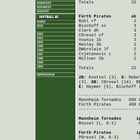
Totals               22  
NORDOST
SÜDWEST
SÜDOST
Fürth Pirates
        ab 
Rühl
NORD
Bischoff
SÜD
Clerk
2002
CDresel
2001
Younis
2000
Henley
1999
DWörnlein
1998
Cvjetanovic
1997
Müllner
 2b            2 
1996
1995
1994
Totals               22  
IMPRESSUM
2B:
Knüttel
(3).
S:
Rebe
(3).
SB:
CDresel
(14).
C
E:
Heymer
(5),
Bischoff
(
Mannheim Tornados
   000 
Fürth Pirates
       400 
-------------------------
Mannheim Tornados
      i
Rüssel
 (L, 6-1)         
Fürth Pirates
          i
PDresel
 (W, 6-3)        