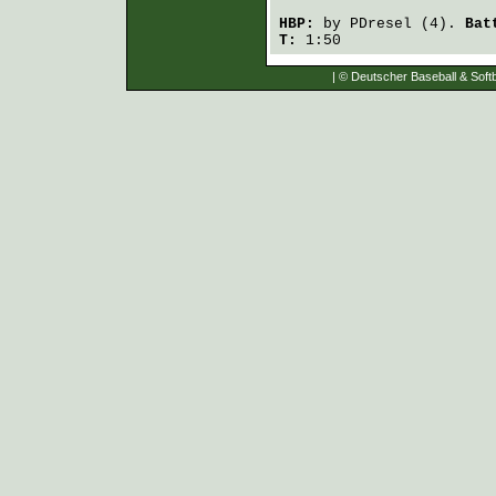
HBP:
by
PDresel
(4).
Bat
T:
1:50
| © Deutscher Baseball & Softb