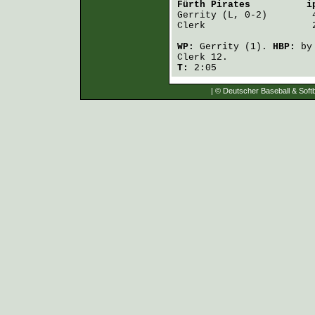
Fürth Pirates
          i
Gerrity
Clerk
                   
WP:
Gerrity
(1).
HBP:
b
Clerk
12.
T:
2:05
| © Deutscher Baseball & Softb