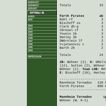
NORDOST
Totals               33  
SÜDWEST
SÜDOST
Fürth Pirates
        ab 
NORD
Rühl
SÜD
Bischoff
2002
Clerk
2001
CDresel
2000
Younis
1999
Henley
1998
DWörnlein
1997
Cvjetanovic
1996
1995
Barth
 2b              2  
1994
Totals               24  
IMPRESSUM
2B:
Wöhner
(2).
S:
GMüll
(12),
Sutton
(2),
Wöhner
Wöhner
(1).
Team LOB:
MAT
E:
Bischoff
(16),
Henley
Mannheim Tornados
   120 
Fürth Pirates
       000 
-------------------------
Mannheim Tornados
      i
Wöhner
 (W, 6-1)         