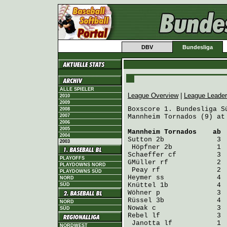
DBV
Bundesliga
ALLE SPIELER
League Overview
|
League Leade
2010
2009
Boxscore 1. Bundesliga Sü
2008
2007
Mannheim Tornados (9) at
2006
2005
Mannheim Tornados
    ab 
2004
Sutton
 2b             3 
2003
Höpfner
Schaeffer
PLAYOFFS
GMüller
 rf            2 
PLAYDOWNS NORD
Peay
PLAYDOWNS SÜD
Heymer
NORD
Knüttel
SÜD
Wöhner
Rüssel
NORD
Nowak
SÜD
Rebel
 lf              3  
Janotta
 lf           1 
NORDWEST