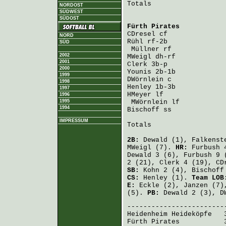
Totals                   
NORDOST
SÜDWEST
SÜDOST
Fürth Pirates
           
CDresel
NORD
Rühl
 rf-2b              
SÜD
Müllner
2002
MWeigl
2001
Clerk
2000
Younis
1999
DWörnlein
1998
Henley
1997
HMeyer
 lf               
1996
1995
MWörnlein
1994
Bischoff
 ss             
IMPRESSUM
Totals                   
2B:
Dewald
(1),
Falkenst
MWeigl
(7).
HR:
Furbush
4
Dewald
3 (6),
Furbush
9 
2 (21),
Clerk
4 (19),
CD
SB:
Kohn
2 (4),
Bischoff
CS:
Henley
(1).
Team LOB
E:
Eckle
(2),
Janzen
(7)
(5).
PB:
Dewald
2 (3),
D
Heidenheim Heideköpfe
   
Fürth Pirates
           