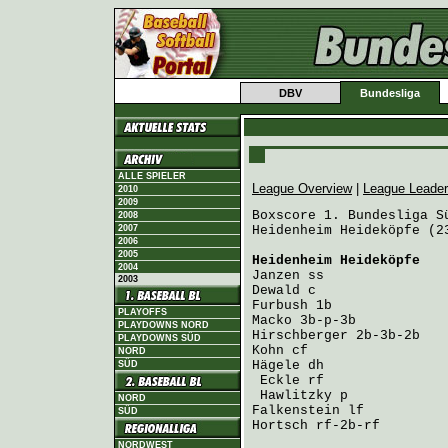
DBV
Bundesliga
ALLE SPIELER
League Overview
|
League Leade
2010
2009
Boxscore 1. Bundesliga Sü
2008
2007
Heidenheim Heideköpfe (2
2006
2005
Heidenheim Heideköpfe
   
2004
Janzen
2003
Dewald
Furbush
PLAYOFFS
Macko
PLAYDOWNS NORD
Hirschberger
PLAYDOWNS SÜD
Kohn
NORD
Hägele
 dh               
SÜD
Eckle
 rf               
Hawlitzky
NORD
Falkenstein
SÜD
Hortsch
 rf-2b-rf        
NORDWEST