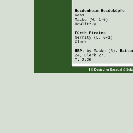
-------------------------
Heidenheim Heideköpfe
   
Kess
Macko
Hawlitzky
               
Fürth Pirates
           
Gerrity
Clerk
                   
HBP:
by
Macko
(6).
Batte
24,
Clerk
27.
T:
2:20
| © Deutscher Baseball & Softb