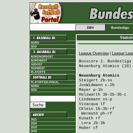
DBV
Bundesliga
Statis
NORD
SÜD
League Overview
|
League Lea
NORDNORDOST
NORDWEST
Boxscore 2. Bundesliga 
SÜDOST
Neuenburg Atomics (10) 
SÜDWEST
PLAYOFFS
Neuenburg Atomics
     
Steigert
 2b-ss        
PLAYOFFS/D-POKAL
JosWidmann
 c-2b       
NORD
Mayer
 p-1b            
SÜD
Holzwarth
 3b-2b-3b-c  
Lindemann
 ss-p        
Vivacqua
 lf           
CKlein
 1b-3b-rf       
Wermuth
 ph-rf        
Kunath
 rf             
2021
Lora
 2b-3b           
2020
Huber
 cf              
2019
2018