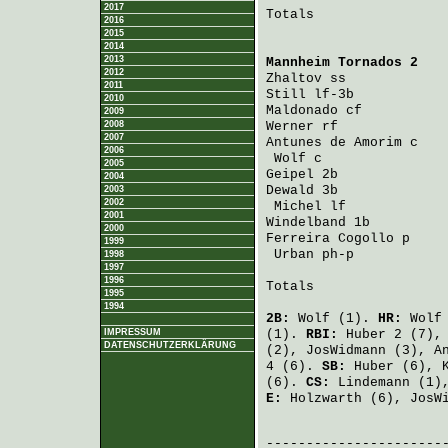
2017
Totals                 
2016
2015
2014
2013
Mannheim Tornados 2
   
2012
Zhaltov
 ss            
2011
Still
 lf-3b           
2010
Maldonado
 cf          
2009
2008
Werner
 rf             
2007
Antunes de Amorim
 c   
2006
Wolf
 c               
2005
Geipel
 2b             
2004
Dewald
 3b             
2003
2002
Michel
 lf            
2001
Windelband
 1b         
2000
Ferreira Cogollo
 p    
1999
Urban
 ph-p           
1998
1997
1996
Totals                 
1995
1994
2B:
Wolf
(1).
HR:
Wolf
IMPRESSUM
(1).
RBI:
Huber
2 (7)
DATENSCHUTZERKLÄRUNG
(2),
JosWidmann
(3),
A
4 (6).
SB:
Huber
(6),
(6).
CS:
Lindemann
(1)
E:
Holzwarth
(6),
JosW
                       