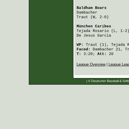
Baldham Boars
         
Dambacher
             
Traut
 (W, 2-0)        
München Caribes
       
Tejada Rosario
 (L, 1-2
De Jesus Garcia
       
WP:
Traut
(1),
Tejada 
Faced:
Dambacher
21,
T
T:
3:20;
Att:
20
League Overview
|
League Lea
| © Deutscher Baseball & Softb