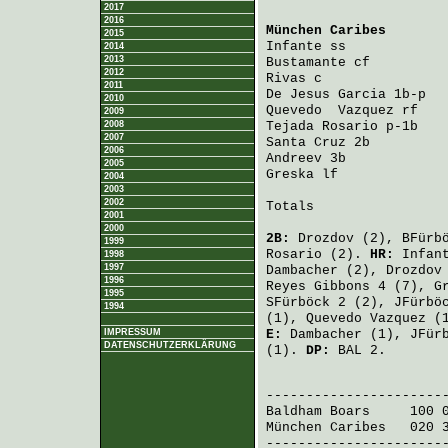
2017
2016
München Caribes
       
2015
Infante
 ss            
2014
2013
Bustamante
 cf         
2012
Rivas
 c               
2011
De Jesus Garcia
 1b-p  
2010
Quevedo  Vazquez
 rf   
2009
2008
Tejada Rosario
 p-1b   
2007
Santa Cruz
 2b         
2006
Andreev
 3b            
2005
Greska
 lf             
2004
2003
2002
Totals                 
2001
2000
2B:
Drozdov
(2),
BFürb
1999
Rosario
(2).
HR:
Infan
1998
1997
Dambacher
(2),
Drozdov
1996
Reyes Gibbons
4 (7),
G
1995
SFürböck
2 (2),
JFürbö
1994
(1),
Quevedo Vazquez
(
IMPRESSUM
E:
Dambacher
(1),
JFür
DATENSCHUTZERKLÄRUNG
(1).
DP:
BAL 2.
                       
Baldham Boars
     100 
München Caribes
   020 
-----------------------