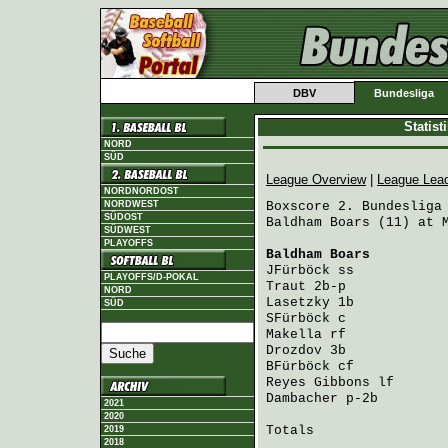
DBV
Bundesliga
Statis
NORD
SÜD
League Overview
|
League Lea
NORDNORDOST
NORDWEST
Boxscore 2. Bundesliga 
SÜDOST
Baldham Boars (11) at M
SÜDWEST
PLAYOFFS
Baldham Boars
         
JFürböck
 ss           
PLAYOFFS/D-POKAL
Traut
 2b-p            
NORD
Lasetzky
 1b           
SÜD
SFürböck
 c            
Makella
 rf            
Drozdov
 3b            
BFürböck
 cf           
Reyes Gibbons
 lf      
Dambacher
 p-2b        
2021
2020
Totals                 
2019
2018