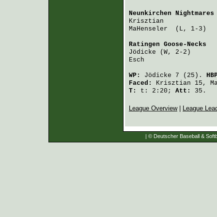
Neunkirchen Nightmares
Krisztian
             
MaHenseler 
 (L, 1-3)  
Ratingen Goose-Necks
  
Jödicke
 (W, 2-2)      
Esch
                  
WP:
Jödicke
7 (25).
HB
Faced:
Krisztian
15,
M
T:
t: 2:20;
Att:
35.
League Overview
|
League Lea
| © Deutscher Baseball & Softb