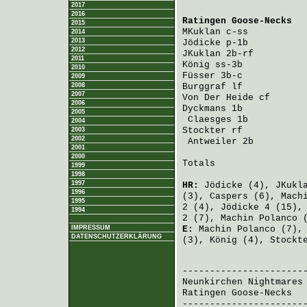
2017
2016
Ratingen Goose-Necks
  
2015
MKuklan
 c-ss          
2014
2013
Jödicke
 p-1b          
2012
JKuklan
 2b-rf         
2011
König
 ss-3b           
2010
Füsser
 3b-c           
2009
2008
Burggraf
 lf           
2007
Von Der Heide
 cf      
2006
Dyckmans
 1b           
2005
Claesges
 1b          
2004
Stockter
 rf           
2003
2002
Antweiler
 2b         
2001
2000
Totals                 
1999
1998
1997
HR:
Jödicke
(4),
JKukl
1996
(3),
Caspers
(6),
Mach
1995
2 (4),
Jödicke
4 (15)
1994
2 (7),
Machin Polanco
(
IMPRESSUM
E:
Machin Polanco
(7)
DATENSCHUTZERKLÄRUNG
(3),
König
(4),
Stockt
                       
Neunkirchen Nightmares
Ratingen Goose-Necks
  
-----------------------