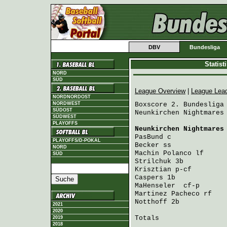
DBV
Bundesliga
Statis
NORD
SÜD
League Overview
|
League Lea
NORDNORDOST
NORDWEST
Boxscore 2. Bundesliga 
SÜDOST
Neunkirchen Nightmares 
SÜDWEST
PLAYOFFS
Neunkirchen Nightmares
PasBund
 c             
PLAYOFFS/D-POKAL
Becker
 ss             
NORD
Machin Polanco
 lf     
SÜD
Strilchuk
 3b          
Krisztian
 p-cf        
Caspers
 1b            
MaHenseler 
 cf-p      
Martinez Pacheco
 rf   
Notthoff
 2b           
2021
2020
Totals                 
2019
2018