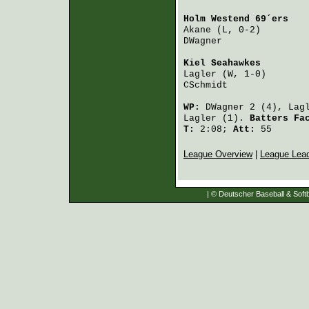
Holm Westend 69´ers
   
Akane
 (L, 0-2)        
DWagner
               
Kiel Seahawkes
        
Lagler
 (W, 1-0)       
CSchmidt
              
WP:
DWagner
2 (4),
Lag
Lagler
(1).
Batters Fa
T:
2:08;
Att:
55
League Overview
|
League Lea
| © Deutscher Baseball & Softb