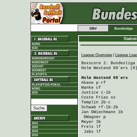
DBV
Bundesliga
Statis
NORD
SÜD
League Overview
|
League Lea
NORDNORDOST
NORDWEST
Boxscore 2. Bundesliga 
SÜDOST
Holm Westend 69´ers (0)
SÜDWEST
PLAYOFFS
Holm Westend 69´ers
   
Akane
 p-rf            
PLAYOFFS/D-POKAL
Wanke
 cf              
NORD
Justice
 c-1b          
SÜD
Coste Frias
 ss        
Templin
 2b-c          
Schwab
 rf-1b-2b       
Jan OWiechmann
 1b     
DWagner
 p            
Meyer
 3b              
2021
Frels
 lf              
2020
Jabs
 lf              
2019
2018