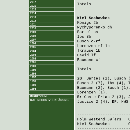
2017
Totals                 
2016
2015
2014
2013
Kiel Seahawkes
        
2012
Königs
 2b             
2011
Nychyporenko
 dh       
2010
Bartel
 ss             
2009
2008
Ibs
 3b                
2007
Busch
 c-rf            
2006
Lorenzen
 rf-1b        
2005
TKrause
 1b            
2004
David
 lf              
2003
2002
Baumann
 cf            
2001
2000
Totals                 
1999
1998
1997
2B:
Bartel
(2),
Busch
(
1996
Busch
3 (7),
Ibs
(4),
1995
Baumann
(2),
Busch
(1)
1994
Lorenzen
(1).
IMPRESSUM
E:
Coste Frias
2 (3),
DATENSCHUTZERKLÄRUNG
Justice
2 (4).
DP:
HWS 
                       
Holm Westend 69´ers
   
Kiel Seahawkes
        
-----------------------