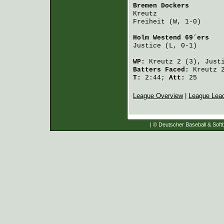
Bremen Dockers
        
Kreutz
                
Freiheit
 (W, 1-0)     
Holm Westend 69´ers
   
Justice
 (L, 0-1)      
WP:
Kreutz
2 (3),
Just
Batters Faced:
Kreutz
2
T:
2:44;
Att:
25
League Overview
|
League Lea
| © Deutscher Baseball & Softb