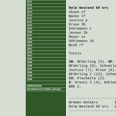
2017
2016
Holm Westend 69´ers
   
2015
Akane
 cf              
2014
2013
Wanke
 lf              
2012
Justice
 p             
2011
Kruse
 3b              
2010
EAhlemann
 c           
2009
2008
Jensen
 2b             
2007
Meyer
 ss              
2006
OAhlemann
 1b          
2005
Weiß
 rf               
2004
2003
2002
Totals                 
2001
2000
2B:
NFührling
(5).
SF
1999
NFührling
(8),
Schnetl
1998
1997
Justice
(7),
Kruse
(8)
1996
NFührling
2 (13),
Schn
1995
CS:
Plachetta
(2).
1994
E:
Kreutz
3 (4),
OAhle
IMPRESSUM
BRE 2.
DATENSCHUTZERKLÄRUNG
                       
Bremen Dockers
        
Holm Westend 69´ers
   
-----------------------