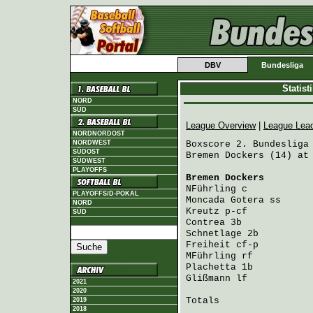
DBV
Bundesliga
Statis
NORD
SÜD
League Overview
|
League Lea
NORDNORDOST
NORDWEST
Boxscore 2. Bundesliga 
SÜDOST
Bremen Dockers (14) at 
SÜDWEST
PLAYOFFS
Bremen Dockers
        
NFührling
 c           
PLAYOFFS/D-POKAL
Moncada Gotera
 ss     
NORD
Kreutz
 p-cf           
SÜD
Contrea
 3b            
Schnetlage
 2b         
Freiheit
 cf-p         
MFührling
 rf          
Plachetta
 1b          
Glißmann
 lf           
2021
2020
Totals                 
2019
2018