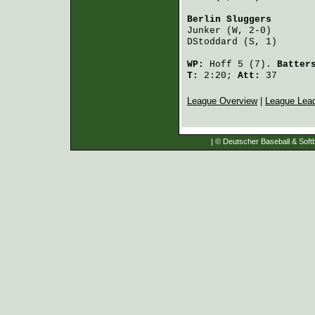
Berlin Sluggers
       
Junker
 (W, 2-0)       
DStoddard
 (S, 1)      
WP:
Hoff
5 (7).
Batter
T:
2:20;
Att:
37
League Overview
|
League Lea
| © Deutscher Baseball & Softb