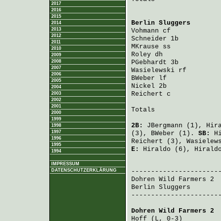
2017
2016
2015
Berlin Sluggers
       
2014
2013
Vohmann
 cf            
2012
Schneider
 1b          
2011
MKrause
 ss            
2010
Roley
 dh              
2009
2008
PGebhardt
 3b          
2007
Wasielewski
 rf        
2006
BWeber
 lf             
2005
Nickel
 2b             
2004
Reichert
 c            
2003
2002
2001
Totals                 
2000
1999
2B:
JBergmann
(1),
Hir
1998
1997
(3),
BWeber
(1).
SB:
H
1996
Reichert
(3),
Wasielew
1995
E:
Hiraldo
(6),
Hirald
1994
                       
IMPRESSUM
DATENSCHUTZERKLÄRUNG
Dohren Wild Farmers 2
 
Berlin Sluggers
       
-----------------------
Dohren Wild Farmers 2
 
Hoff
 (L, 0-3)         