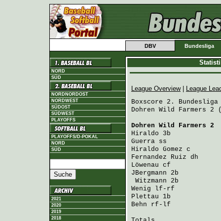
DBV
Bundesliga
Statis
NORD
SÜD
League Overview
|
League Lea
NORDNORDOST
NORDWEST
Boxscore 2. Bundesliga 
SÜDOST
Dohren Wild Farmers 2 (
SÜDWEST
PLAYOFFS
Dohren Wild Farmers 2
 
Hiraldo
 3b            
PLAYOFFS/D-POKAL
Guerra
 ss             
NORD
Hiraldo Gomez
 c       
SÜD
Fernandez Ruiz
 dh     
Löwenau
 cf            
JBergmann
 2b          
Witzmann
 2b          
Wenig
 lf-rf           
Plettau
 1b            
2021
Behn
 rf-lf            
2020
2019
2018
Totals                 