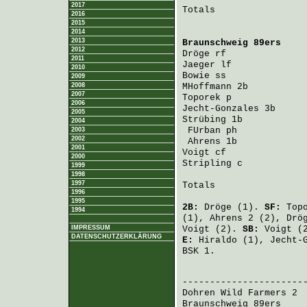
2017
Totals                 
2016
2015
2014
2013
Braunschweig 89ers
    
2012
Dröge
 rf              
2011
Jaeger
 lf             
2010
Bowie
 ss              
2009
2008
MHoffmann
 2b          
2007
Toporek
 p             
2006
Jecht-Gonzales
 3b     
2005
Strübing
 1b           
2004
FUrban
 ph            
2003
2002
Ahrens
 1b            
2001
Voigt
 cf              
2000
Stripling
 c           
1999
1998
1997
Totals                 
1996
1995
2B:
Dröge
(1).
SF:
Top
1994
(1),
Ahrens
2 (2),
Drö
IMPRESSUM
Voigt
(2).
SB:
Voigt
(
DATENSCHUTZERKLÄRUNG
E:
Hiraldo
(1),
Jecht-
BSK 1.
                       
Dohren Wild Farmers 2
 
Braunschweig 89ers
    