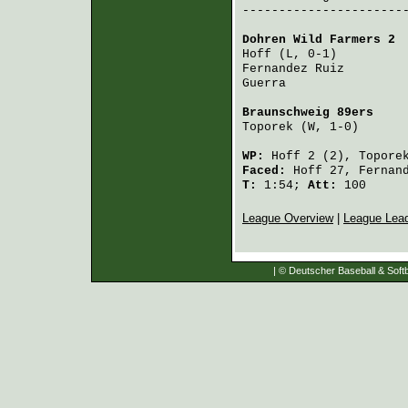
-----------------------
Dohren Wild Farmers 2
 
Hoff
 (L, 0-1)         
Fernandez Ruiz
        
Guerra
                
Braunschweig 89ers
    
Toporek
 (W, 1-0)      
WP:
Hoff
2 (2),
Topore
Faced:
Hoff
27,
Fernan
T:
1:54;
Att:
100
League Overview
|
League Lea
| © Deutscher Baseball & Softb