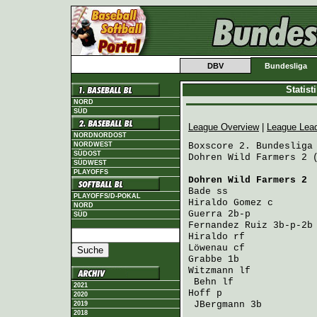
DBV
Bundesliga
Statis
NORD
SÜD
League Overview
|
League Lea
NORDNORDOST
NORDWEST
Boxscore 2. Bundesliga 
SÜDOST
Dohren Wild Farmers 2 (
SÜDWEST
PLAYOFFS
Dohren Wild Farmers 2
 
Bade
 ss               
PLAYOFFS/D-POKAL
Hiraldo Gomez
 c       
NORD
Guerra
 2b-p           
SÜD
Fernandez Ruiz
 3b-p-2b
Hiraldo
 rf            
Löwenau
 cf            
Grabbe
 1b             
Witzmann
 lf           
Behn
 lf              
2021
Hoff
 p                
2020
JBergmann
 3b         
2019
2018