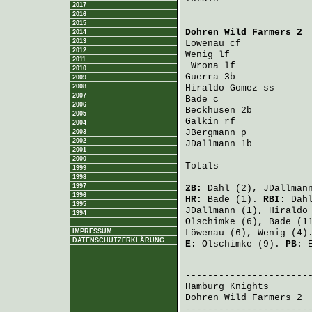
2017
2016
2015
Dohren Wild Farmers 2
 
2014
2013
Löwenau
 cf            
2012
Wenig
 lf              
2011
Wrona
 lf             
2010
Guerra
 3b             
2009
2008
Hiraldo Gomez
 ss      
2007
Bade
 c                
2006
Beckhusen
 2b          
2005
Galkin
 rf             
2004
JBergmann
 p           
2003
2002
JDallmann
 1b          
2001
2000
Totals                 
1999
1998
1997
2B:
Dahl
(2),
JDallman
1996
HR:
Bade
(1).
RBI:
Dah
1995
JDallmann
(1),
Hiraldo
1994
Olschimke
(6),
Bade
(1
IMPRESSUM
Löwenau
(6),
Wenig
(4)
DATENSCHUTZERKLÄRUNG
E:
Olschimke
(9).
PB:
                       
Hamburg Knights
       
Dohren Wild Farmers 2
 
-----------------------