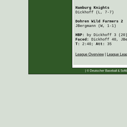
Hamburg Knights
       
Dickhoff
 (L, 7-7)     
Dohren Wild Farmers 2
 
JBergmann
 (W, 1-1)    
HBP:
by
Dickhoff
3 (20
Faced:
Dickhoff
40,
JB
T:
2:40;
Att:
35
League Overview
|
League Lea
| © Deutscher Baseball & Softb