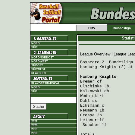
DBV
Bundesliga
Statis
NORD
SÜD
League Overview
|
League Lea
NORDNORDOST
NORDWEST
Boxscore 2. Bundesliga 
SÜDOST
Hamburg Knights (2) at 
SÜDWEST
PLAYOFFS
Hamburg Knights
       
Bremer
 cf             
PLAYOFFS/D-POKAL
Olschimke
 3b          
NORD
Kalkowski
 dh          
SÜD
Wodniok
 rf            
Dahl
 ss               
Ecksmann
 c            
Neumann
 1b            
Grosse
 2b             
Leisner
 lf            
2021
Schober
 lf           
2020
2019
2018
Totals                 