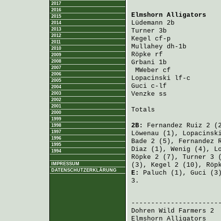
2017
2016
Elmshorn Alligators
   
2015
Lüdemann
 2b           
2014
2013
Turner
 3b             
2012
Kegel
 cf-p            
2011
Mullahey
 dh-1b        
2010
Röpke
 rf              
2009
2008
Grbani
 1b             
2007
MWeber
 cf            
2006
Lopacinski
 lf-c       
2005
Guci
 c-lf             
2004
Venzke
 ss             
2003
2002
2001
Totals                 
2000
1999
2B:
Fernandez Ruiz
2 (
1998
1997
Löwenau
(1),
Lopacinsk
1996
Bade
2 (5),
Fernandez 
1995
Diaz
(1),
Wenig
(4),
L
1994
Röpke
2 (7),
Turner
3 
IMPRESSUM
(3),
Kegel
2 (10),
Röp
DATENSCHUTZERKLÄRUNG
E:
Paluch
(1),
Guci
(3
3.
                       
Dohren Wild Farmers 2
 
Elmshorn Alligators
   