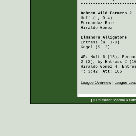
-----------------------
Dohren Wild Farmers 2
 
Hoff
 (L, 0-4)         
Fernandez Ruiz
        
Hiraldo Gomez
         
Elmshorn Alligators
   
Entress
 (W, 3-0)      
Kegel
 (S, 2)          
WP:
Hoff
6 (13),
Ferna
2 (2), by
Entress
2 (1
Hiraldo Gomez
4,
Entre
T:
3:42:
Att:
105
League Overview
|
League Lea
| © Deutscher Baseball & Softb