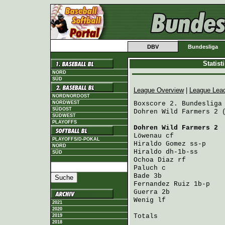
DBV
Bundesliga
Statis
NORD
SÜD
League Overview
|
League Lea
NORDNORDOST
NORDWEST
Boxscore 2. Bundesliga 
SÜDOST
Dohren Wild Farmers 2 (
SÜDWEST
PLAYOFFS
Dohren Wild Farmers 2
 
Löwenau
 cf            
PLAYOFFS/D-POKAL
Hiraldo Gomez
 ss-p    
NORD
Hiraldo
 dh-1b-ss      
SÜD
Ochoa Diaz
 rf         
Paluch
 c              
Bade
 3b               
Fernandez Ruiz
 1b-p   
Guerra
 2b             
Wenig
 lf              
2021
2020
Totals                 
2019
2018