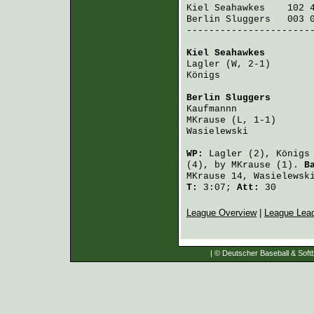
Kiel Seahawkes
    102 
Berlin Sluggers
   003 
-----------------------
Kiel Seahawkes
        
Lagler
 (W, 2-1)       
Königs
                
Berlin Sluggers
       
Kaufmannn
             
MKrause
 (L, 1-1)      
Wasielewski
           
WP:
Lagler
(2),
Königs
(4), by
MKrause
(1).
B
MKrause
14,
Wasielewsk
T:
3:07;
Att:
30
League Overview
|
League Lea
| © Deutscher Baseball & Softb