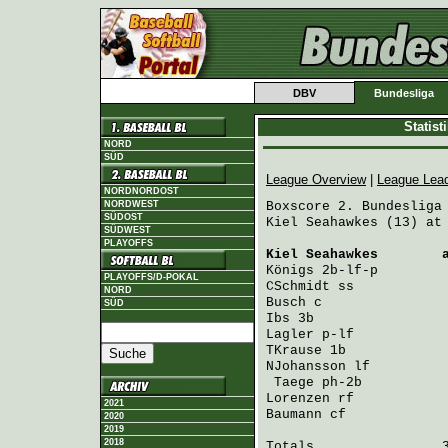
DBV
Bundesliga
Statis
NORD
SÜD
League Overview
|
League Lea
NORDNORDOST
NORDWEST
Boxscore 2. Bundesliga 
SÜDOST
Kiel Seahawkes (13) at 
SÜDWEST
PLAYOFFS
Kiel Seahawkes
        
Königs
 2b-lf-p        
PLAYOFFS/D-POKAL
CSchmidt
 ss           
NORD
Busch
 c               
SÜD
Ibs
 3b                
Lagler
 p-lf           
TKrause
 1b            
NJohansson
 lf         
Taege
 ph-2b          
Lorenzen
 rf           
2021
Baumann
 cf            
2020
2019
2018
Totals                3