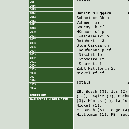
2017
2016
2015
Berlin Sluggers
       
2014
2013
Schneider
 3b-c        
2012
Vohmann
 ss            
2011
Cooray
 1b-rf          
2010
MKrause
 cf-p          
2009
2008
Wasielewski
 p        
2007
Reichert
 c-3b         
2006
Blum Garcia
 dh        
2005
Kaufmannn
 p-cf       
2004
Nischik
 1b           
2003
2002
EStoddard
 lf          
2001
Starrett
 lf          
2000
Zobl-Mittleman
 2b     
1999
Nickel
 rf-cf          
1998
1997
1996
Totals                2
1995
1994
2B:
Busch
(3),
Ibs
(2)
IMPRESSUM
(12),
Lagler
(3),
CSch
DATENSCHUTZERKLÄRUNG
(3),
Königs
(4),
Lagle
Nickel
(1).
E:
Busch
(5),
Taege
(4
Mittleman
(1).
PB:
Bus
                       