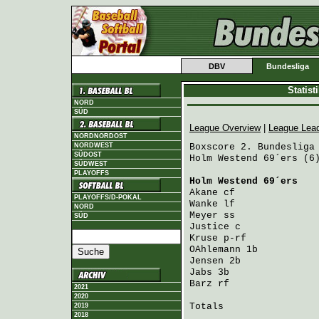
DBV
Bundesliga
Statis
NORD
SÜD
League Overview
|
League Lea
NORDNORDOST
NORDWEST
Boxscore 2. Bundesliga 
SÜDOST
Holm Westend 69´ers (6)
SÜDWEST
PLAYOFFS
Holm Westend 69´ers
   
Akane
 cf              
PLAYOFFS/D-POKAL
Wanke
 lf              
NORD
Meyer
 ss              
SÜD
Justice
 c             
Kruse
 p-rf            
OAhlemann
 1b          
Jensen
 2b             
Jabs
 3b               
Barz
 rf               
2021
2020
Totals                 
2019
2018