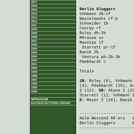
2017
2016
Berlin Sluggers
       
2015
Vohmann
 3b-cf         
2014
2013
Wasielewski
 cf-p      
2012
Schneider
 1b          
2011
Cooray
 rf             
2010
Roley
 dh-2b           
2009
2008
MKrause
 ss            
2007
Manotas
 lf            
2006
Starrett
 pr-lf       
2005
Banik
 2b              
2004
Ventura
 ph-2b-3b     
2003
2002
PGebhardt
 c           
2001
2000
Totals                 
1999
1998
1997
2B:
Roley
(6),
Vohmann
1996
(9),
PGebhardt
(15),
S
1995
2 (12).
SB:
Akane
2 (2
1994
Starrett
(1),
Vohmann
2
IMPRESSUM
E:
Meyer
2 (16),
Banik
DATENSCHUTZERKLÄRUNG
                       
Holm Westend 69´ers
   
Berlin Sluggers
       
-----------------------