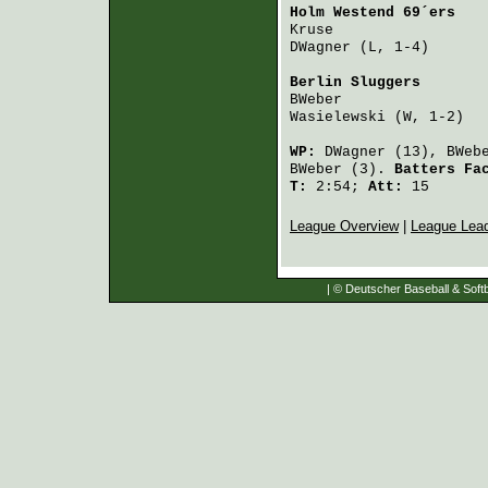
Holm Westend 69´ers
   
Kruse
                 
DWagner
 (L, 1-4)      
Berlin Sluggers
       
BWeber
                
Wasielewski
 (W, 1-2)  
WP:
DWagner
(13),
BWeb
BWeber
(3).
Batters Fa
T:
2:54;
Att:
15
League Overview
|
League Lea
| © Deutscher Baseball & Softb