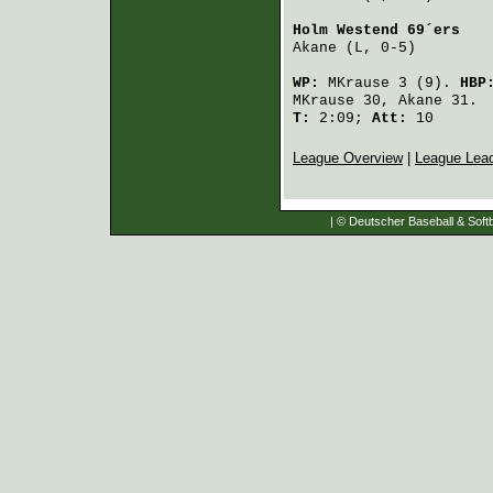
Holm Westend 69´ers
   
Akane
 (L, 0-5)        
WP:
MKrause
3 (9).
HBP
MKrause
30,
Akane
31.
T:
2:09;
Att:
10
League Overview
|
League Lea
| © Deutscher Baseball & Softb