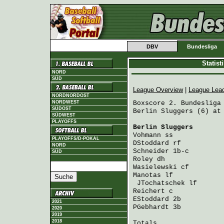
DBV
Bundesliga
Statis
NORD
SÜD
League Overview
|
League Lea
NORDNORDOST
NORDWEST
Boxscore 2. Bundesliga 
SÜDOST
Berlin Sluggers (6) at 
SÜDWEST
PLAYOFFS
Berlin Sluggers
       
Vohmann
 ss            
PLAYOFFS/D-POKAL
DStoddard
 rf          
NORD
Schneider
 1b-c        
SÜD
Roley
 dh              
Wasielewski
 cf        
Manotas
 lf            
JTochatschek
 lf      
Reichert
 c            
EStoddard
 2b          
2021
PGebhardt
 3b          
2020
2019
2018
Totals                 