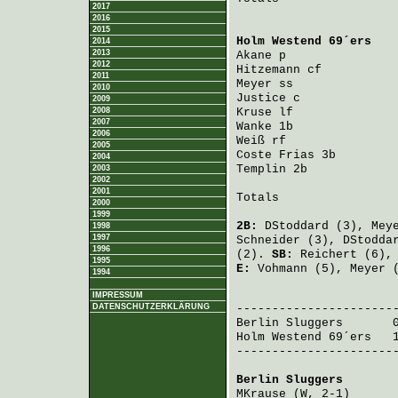
2017
2016
2015
Holm Westend 69´ers
   
2014
2013
Akane
 p               
2012
Hitzemann
 cf          
2011
Meyer
 ss              
2010
Justice
 c             
2009
2008
Kruse
 lf              
2007
Wanke
 1b              
2006
Weiß
 rf               
2005
Coste Frias
 3b        
2004
Templin
 2b            
2003
2002
2001
Totals                 
2000
1999
2B:
DStoddard
(3),
Mey
1998
1997
Schneider
(3),
DStodda
1996
(2).
SB:
Reichert
(6)
1995
E:
Vohmann
(5),
Meyer
(
1994
                       
IMPRESSUM
DATENSCHUTZERKLÄRUNG
Berlin Sluggers
       
Holm Westend 69´ers
   
-----------------------
Berlin Sluggers
       
MKrause
 (W, 2-1)      