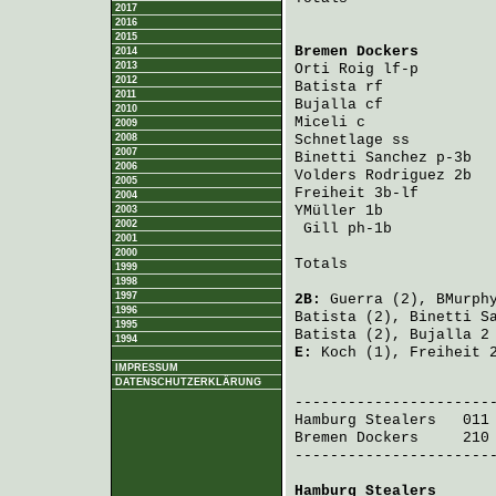
2017
2016
2015
Bremen Dockers
        
2014
2013
Orti Roig
 lf-p        
2012
Batista
 rf            
2011
Bujalla
 cf            
2010
Miceli
 c              
2009
2008
Schnetlage
 ss         
2007
Binetti Sanchez
 p-3b  
2006
Volders Rodriguez
 2b  
2005
Freiheit
 3b-lf        
2004
YMüller
 1b            
2003
2002
Gill
 ph-1b           
2001
2000
Totals                 
1999
1998
1997
2B:
Guerra
(2),
BMurph
1996
Batista
(2),
Binetti S
1995
Batista
(2),
Bujalla
2 
1994
E:
Koch
(1),
Freiheit
2
IMPRESSUM
DATENSCHUTZERKLÄRUNG
                       
Hamburg Stealers
   011
Bremen Dockers
     210
-----------------------
Hamburg Stealers
      