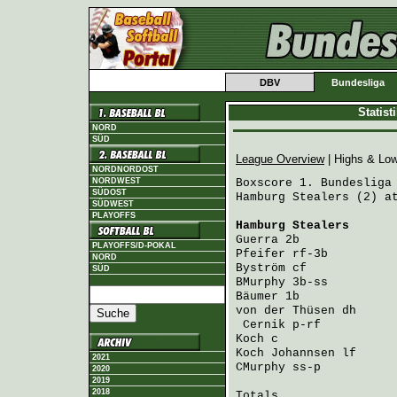
DBV
Bundesliga
Statis
NORD
SÜD
League Overview
| Highs & Lo
NORDNORDOST
NORDWEST
Boxscore 1. Bundesliga 
SÜDOST
Hamburg Stealers (2) at
SÜDWEST
PLAYOFFS
Hamburg Stealers
      
Guerra
 2b             
PLAYOFFS/D-POKAL
Pfeifer
 rf-3b         
NORD
Byström
 cf            
SÜD
BMurphy
 3b-ss         
Bäumer
 1b             
von der Thüsen
 dh     
Cernik
 p-rf          
Koch
 c                
Koch Johannsen
 lf     
2021
CMurphy
 ss-p          
2020
2019
2018
Totals                 