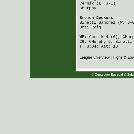
Cernik
 (L, 3-1)       
CMurphy
               
Bremen Dockers
        
Binetti Sanchez
 (W, 3-
Orti Roig
             
WP:
Cernik
4 (6),
CMur
29,
CMurphy
9,
Binetti
T:
3:04; Att: 10
League Overview
| Highs & Lo
| © Deutscher Baseball & Softb