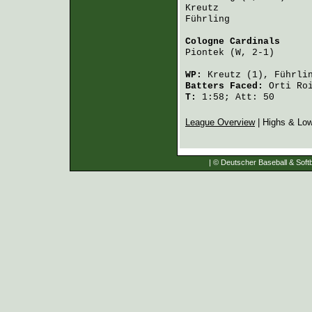
Kreutz
                
Führling
              
Cologne Cardinals
     
Piontek
 (W, 2-1)      
WP:
Kreutz
(1),
Führli
Batters Faced:
Orti Ro
T:
1:58; Att: 50
League Overview
| Highs & Lo
| © Deutscher Baseball & Softb