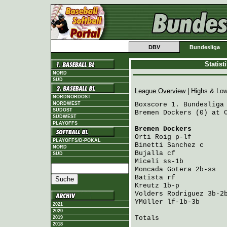
DBV
Bundesliga
Statis
NORD
SÜD
League Overview
| Highs & Lo
NORDNORDOST
NORDWEST
Boxscore 1. Bundesliga 
SÜDOST
Bremen Dockers (0) at C
SÜDWEST
PLAYOFFS
Bremen Dockers
        
Orti Roig
 p-lf        
PLAYOFFS/D-POKAL
Binetti Sanchez
 c     
NORD
Bujalla
 cf            
SÜD
Miceli
 ss-1b          
Moncada Gotera
 2b-ss  
Batista
 rf            
Kreutz
 1b-p           
Volders Rodriguez
 3b-2
YMüller
 lf-1b-3b      
2021
2020
Totals                 
2019
2018