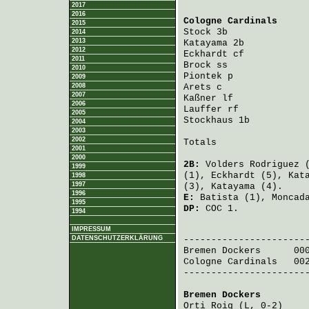
2017
2016
Cologne Cardinals
     
2015
Stock
 3b              
2014
2013
Katayama
 2b           
2012
Eckhardt
 cf           
2011
Brock
 ss              
2010
Piontek
 p             
2009
2008
Arets
 c               
2007
Kaßner
 lf             
2006
Lauffer
 rf            
2005
Stockhaus
 1b          
2004
2003
2002
Totals                 
2001
2000
2B:
Volders Rodriguez
(
1999
(1),
Eckhardt
(5),
Kat
1998
1997
(3),
Katayama
(4).
1996
E:
Batista
(1),
Moncad
1995
DP:
COC 1.
1994
                       
IMPRESSUM
DATENSCHUTZERKLÄRUNG
Bremen Dockers
      00
Cologne Cardinals
   00
-----------------------
Bremen Dockers
        
Orti Roig
 (L, 0-2)    